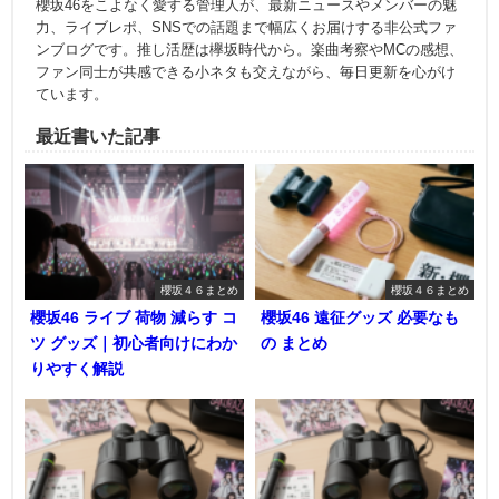
櫻坂46をこよなく愛する管理人が、最新ニュースやメンバーの魅
力、ライブレポ、SNSでの話題まで幅広くお届けする非公式ファ
ンブログです。推し活歴は欅坂時代から。楽曲考察やMCの感想、
ファン同士が共感できる小ネタも交えながら、毎日更新を心がけ
ています。
最近書いた記事
櫻坂４６まとめ
櫻坂４６まとめ
櫻坂46 ライブ 荷物 減らす コ
櫻坂46 遠征グッズ 必要なも
ツ グッズ｜初心者向けにわか
の まとめ
りやすく解説