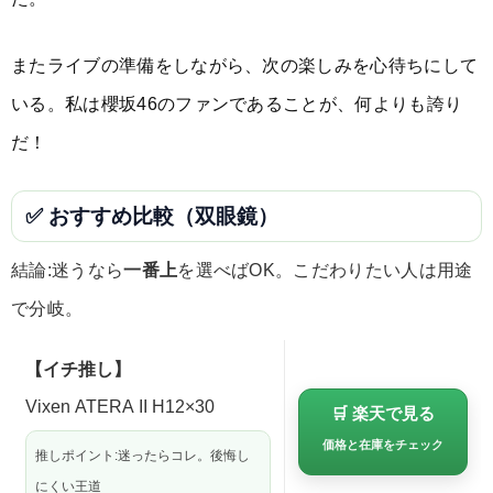
またライブの準備をしながら、次の楽しみを心待ちにして
いる。私は櫻坂46のファンであることが、何よりも誇り
だ！
✅ おすすめ比較（双眼鏡）
結論:迷うなら
一番上
を選べばOK。こだわりたい人は用途
で分岐。
【イチ推し】
Vixen ATERA II H12×30
🛒 楽天で見る
価格と在庫をチェック
推しポイント:迷ったらコレ。後悔し
にくい王道