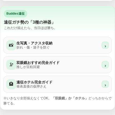
Buddies遠征
遠征ガチ勢の「3種の神器」
これだけ揃えたら、当日ほぼ勝ち。
生写真・アクスタ収納
📸
›
折れ・傷・迷子を防ぐ
双眼鏡おすすめ完全ガイド
🔭
›
推しが豆粒回避
遠征ホテル完全ガイド
🏨
›
発表直後の仮押さえ
※いきなり全部揃えなくてOK。
「双眼鏡」か「ホテル」
どっちかからで
勝てる。