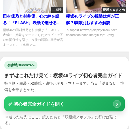
二期生
櫻坂４６まとめ
田村保乃と村井優、心の絆を語
櫻坂46ライブの服装は何が正
る！『FLASH』表紙で魅せる魅
解？季節別おすすめ解説
力
櫻坂46の田村保乃と村井優が『FLASH』
.autopost-btnwrap{display:block;text-
表紙に！姉妹をテーマにしたグラビアで互
decoration:none;margin-top:12px;}...
いの関係性を語り、今後の活躍に期待が高
まります。 （出典 オ...
初参戦Buddiesへ
まずはこれだけ見て：櫻坂46ライブ初心者完全ガイド
持ち物・服装・双眼鏡・遠征ホテル・マナーまで、当日「詰まない」準
備を全部まとめた。
›
✅ 初心者完全ガイドを開く
※迷ったら先にここ。読んだあと「双眼鏡／ホテル」に行けば勝て
る。