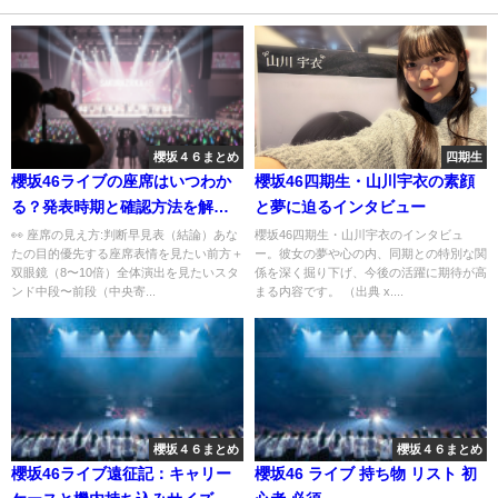
櫻坂４６まとめ
四期生
櫻坂46ライブの座席はいつわか
櫻坂46四期生・山川宇衣の素顔
る？発表時期と確認方法を解説
と夢に迫るインタビュー
｜初心者向けにわかりやすく解
👀 座席の見え方:判断早見表（結論）あな
櫻坂46四期生・山川宇衣のインタビュ
たの目的優先する座席表情を見たい前方＋
ー。彼女の夢や心の内、同期との特別な関
説
双眼鏡（8〜10倍）全体演出を見たいスタ
係を深く掘り下げ、今後の活躍に期待が高
ンド中段〜前段（中央寄...
まる内容です。 （出典 x....
櫻坂４６まとめ
櫻坂４６まとめ
櫻坂46ライブ遠征記：キャリー
櫻坂46 ライブ 持ち物 リスト 初