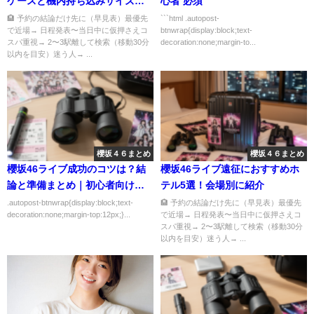
ケースと機内持ち込みサイズの
心者 必須
話
🏨 予約の結論だけ先に（早見表）最優先
```html .autopost-
で近場→ 日程発表〜当日中に仮押さえコ
btnwrap{display:block;text-
スパ重視→ 2〜3駅離して検索（移動30分
decoration:none;margin-to...
以内を目安）迷う人→ ...
櫻坂４６まとめ
櫻坂４６まとめ
櫻坂46ライブ成功のコツは？結
櫻坂46ライブ遠征におすすめホ
論と準備まとめ｜初心者向けに
テル5選！会場別に紹介
わかりやすく解説
.autopost-btnwrap{display:block;text-
🏨 予約の結論だけ先に（早見表）最優先
decoration:none;margin-top:12px;}...
で近場→ 日程発表〜当日中に仮押さえコ
スパ重視→ 2〜3駅離して検索（移動30分
以内を目安）迷う人→ ...