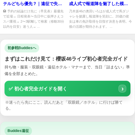
テルどちら優先？｜遠征で失敗
成人式で報道陣を魅了した模
しない選び方
様！
🏨 予約の結論だけ先に（早見表）最優先
乃木坂46の奥田いろはが成人式で馬ダジ
で近場→ 日程発表〜当日中に仮押さえコ
ャレを披露し報道陣を笑顔に。20歳の彼
スパ重視→ 2〜3駅離して検索（移動30分
女は車の免許取得を目指す決意を表明。今
以内を目安）迷う人→ ...
後の活躍が期待されます。 ...
初参戦Buddiesへ
まずはこれだけ見て：櫻坂46ライブ初心者完全ガイド
持ち物・服装・双眼鏡・遠征ホテル・マナーまで、当日「詰まない」準
備を全部まとめた。
›
✅ 初心者完全ガイドを開く
※迷ったら先にここ。読んだあと「双眼鏡／ホテル」に行けば勝て
る。
Buddies遠征