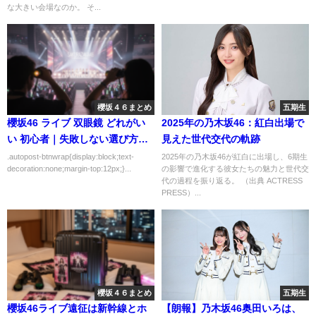
な大きい会場なのか。 そ...
櫻坂４６まとめ
五期生
櫻坂46 ライブ 双眼鏡 どれがい
2025年の乃木坂46：紅白出場で
い 初心者｜失敗しない選び方を
見えた世代交代の軌跡
解説
.autopost-btnwrap{display:block;text-
2025年の乃木坂46が紅白に出場し、6期生
decoration:none;margin-top:12px;}...
の影響で進化する彼女たちの魅力と世代交
代の過程を振り返る。 （出典 ACTRESS
PRESS）...
櫻坂４６まとめ
五期生
櫻坂46ライブ遠征は新幹線とホ
【朗報】乃木坂46奥田いろは、