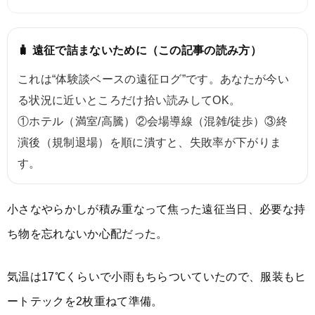
🧳 遠征で詰まないために（この記事の読み方）
これは“体験談ベースの遠征ログ”です。あなたが今い
る状況に近いところだけ拾い読みしてOK。
①ホテル（満室/高騰）②会場導線（混雑/徒歩）③終
演後（規制退場）を順に潰すと、失敗率が下がりま
す。
小さなやらかしが積み重なって焦った遠征当日、必要な持
ち物を忘れないか心配だった。
気温は17℃くらいで小雨もちらついていたので、服装もヒ
ートテックを2枚重ねて準備。