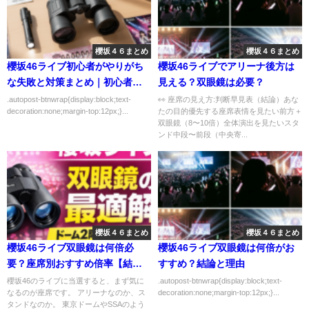
櫻坂４６まとめ
櫻坂４６まとめ
櫻坂46ライブ初心者がやりがち
櫻坂46ライブでアリーナ後方は
な失敗と対策まとめ｜初心者向
見える？双眼鏡は必要？
けにわかりやすく解説
.autopost-btnwrap{display:block;text-
👀 座席の見え方:判断早見表（結論）あな
decoration:none;margin-top:12px;}...
たの目的優先する座席表情を見たい前方＋
双眼鏡（8〜10倍）全体演出を見たいスタ
ンド中段〜前段（中央寄...
櫻坂４６まとめ
櫻坂４６まとめ
櫻坂46ライブ双眼鏡は何倍必
櫻坂46ライブ双眼鏡は何倍がお
要？座席別おすすめ倍率【結論
すすめ？結論と理由
あり】
櫻坂46のライブに当選すると、まず気に
.autopost-btnwrap{display:block;text-
なるのが座席です。 アリーナなのか、ス
decoration:none;margin-top:12px;}...
タンドなのか。 東京ドームやSSAのよう