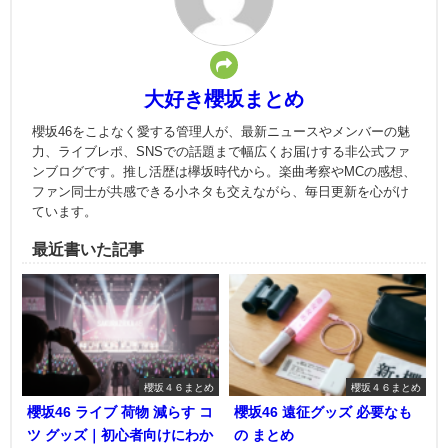
大好き櫻坂まとめ
櫻坂46をこよなく愛する管理人が、最新ニュースやメンバーの魅
力、ライブレポ、SNSでの話題まで幅広くお届けする非公式ファ
ンブログです。推し活歴は欅坂時代から。楽曲考察やMCの感想、
ファン同士が共感できる小ネタも交えながら、毎日更新を心がけ
ています。
最近書いた記事
櫻坂４６まとめ
櫻坂４６まとめ
櫻坂46 ライブ 荷物 減らす コ
櫻坂46 遠征グッズ 必要なも
ツ グッズ｜初心者向けにわか
の まとめ