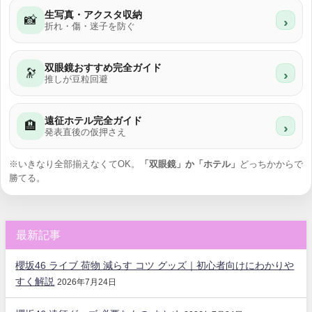
生写真・アクスタ収納
📸
›
折れ・傷・迷子を防ぐ
双眼鏡おすすめ完全ガイド
🔭
›
推しが豆粒回避
遠征ホテル完全ガイド
🏨
›
発表直後の仮押さえ
※いきなり全部揃えなくてOK。
「双眼鏡」か「ホテル」
どっちかからで
勝てる。
最新記事
櫻坂46 ライブ 荷物 減らす コツ グッズ｜初心者向けにわかりや
すく解説
2026年7月24日