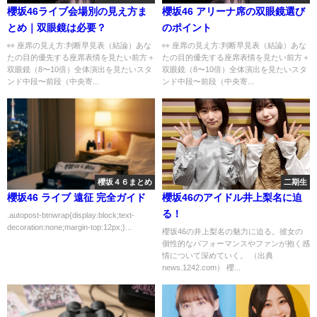
櫻坂46ライブ会場別の見え方ま
櫻坂46 アリーナ席の双眼鏡選び
とめ｜双眼鏡は必要？
のポイント
👀 座席の見え方:判断早見表（結論）あな
👀 座席の見え方:判断早見表（結論）あな
たの目的優先する座席表情を見たい前方＋
たの目的優先する座席表情を見たい前方＋
双眼鏡（8〜10倍）全体演出を見たいスタ
双眼鏡（8〜10倍）全体演出を見たいスタ
ンド中段〜前段（中央寄...
ンド中段〜前段（中央寄...
櫻坂４６まとめ
二期生
櫻坂46 ライブ 遠征 完全ガイド
櫻坂46のアイドル井上梨名に迫
る！
.autopost-btnwrap{display:block;text-
decoration:none;margin-top:12px;}...
櫻坂46の井上梨名の魅力に迫る。彼女の
個性的なパフォーマンスやファンが抱く感
情について深めていく。 （出典
news.1242.com） 櫻...