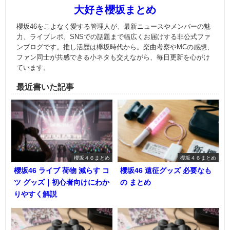
大好き櫻坂まとめ
櫻坂46をこよなく愛する管理人が、最新ニュースやメンバーの魅
力、ライブレポ、SNSでの話題まで幅広くお届けする非公式ファ
ンブログです。推し活歴は欅坂時代から。楽曲考察やMCの感想、
ファン同士が共感できる小ネタも交えながら、毎日更新を心がけ
ています。
最近書いた記事
櫻坂４６まとめ
櫻坂４６まとめ
櫻坂46 ライブ 荷物 減らす コ
櫻坂46 遠征グッズ 必要なも
ツ グッズ｜初心者向けにわか
の まとめ
りやすく解説