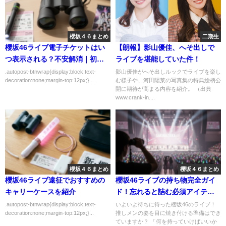
櫻坂４６まとめ
二期生
櫻坂46ライブ電子チケットはい
【朗報】影山優佳、へそ出しで
つ表示される？不安解消｜初心
ライブを堪能していた件！
者向けにわかりやすく解説
.autopost-btnwrap{display:block;text-
影山優佳がへそ出しルックでライブを楽し
decoration:none;margin-top:12px;}...
む様子や、河田陽菜の写真集の特典絵柄公
開に期待が高まる内容を紹介。 （出典
www.crank-in....
櫻坂４６まとめ
櫻坂４６まとめ
櫻坂46ライブ遠征でおすすめの
櫻坂46ライブの持ち物完全ガイ
キャリーケースを紹介
ド！忘れると詰む必須アイテム
と現場のリアル
.autopost-btnwrap{display:block;text-
いよいよ待ちに待った櫻坂46のライブ！
decoration:none;margin-top:12px;}...
推しメンの姿を目に焼き付ける準備はでき
ていますか？ 「何を持っていけばいいか