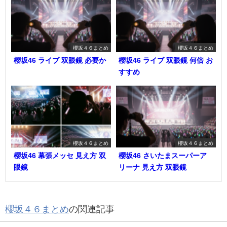
櫻坂４６まとめ
櫻坂４６まとめ
櫻坂46 ライブ 双眼鏡 必要か
櫻坂46 ライブ 双眼鏡 何倍 お
すすめ
櫻坂４６まとめ
櫻坂４６まとめ
櫻坂46 幕張メッセ 見え方 双
櫻坂46 さいたまスーパーア
眼鏡
リーナ 見え方 双眼鏡
櫻坂４６まとめ
の関連記事