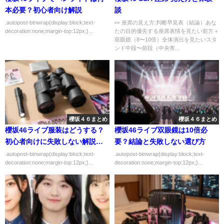
本必要？初心者向け解説
談
.autopost-btnwrap{display:block;text-
👀 座席の見え方:判断早見表（結論）あな
decoration:none;margin-top:12px;}...
たの目的優先する座席表情を見たい前方＋
双眼鏡（8〜10倍）全体演出を見たいスタ
ンド中段〜前段（中央寄...
櫻坂４６まとめ
櫻坂４６まとめ
櫻坂46ライブ服装はどうする？
櫻坂46ライブ双眼鏡は10倍必
初心者向けに失敗しない解説｜
要？結論と失敗しない選び方
初心者向けにわかりやすく解説
.autopost-btnwrap{display:block;text-
.autopost-btnwrap{display:block;text-
decoration:none;margin-top:12px;}...
decoration:none;margin-top:12px;}...