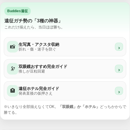
Buddies遠征
遠征ガチ勢の「3種の神器」
これだけ揃えたら、当日ほぼ勝ち。
生写真・アクスタ収納
📸
›
折れ・傷・迷子を防ぐ
双眼鏡おすすめ完全ガイド
🔭
›
推しが豆粒回避
遠征ホテル完全ガイド
🏨
›
発表直後の仮押さえ
※いきなり全部揃えなくてOK。
「双眼鏡」か「ホテル」
どっちかからで
勝てる。