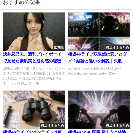
おすすめの記事
四期生
櫻坂４６まとめ
浅井恋乃未、週刊プレイボーイ
櫻坂46ライブ双眼鏡は安いとダ
で見せた素肌美と透明感の秘密
メ？結論と違いを解説｜失敗し
ない選び方を解説
浅井恋乃未が『週刊プレイボーイ』にノー
.autopost-btnwrap{display:block;text-
スリーブ姿で登場！透明感あふれる素肌美
decoration:none;margin-top:12px;}...
が話題に。今後の活躍に期待が高まりま
す。 （出典 櫻坂46） 櫻...
櫻坂４６まとめ
櫻坂４６まとめ
櫻坂46ライブでペンライトは何
櫻坂46 SSA 座席 見え方と体験