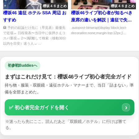
櫻坂４６まとめ
櫻坂４６まとめ
櫻坂46 遠征 ホテル SSA 周辺 お
櫻坂46ライブ初心者が知るべき
すすめ
座席の違いを解説｜遠征で失敗
しない選び方
🏨 予約の結論だけ先に（早見表）最優先
.autopost-btnwrap{display:block;text-
で近場→ 日程発表〜当日中に仮押さえコ
decoration:none;margin-top:12px;}...
スパ重視→ 2〜3駅離して検索（移動30分
以内を目安）迷う人→ ...
初参戦Buddiesへ
まずはこれだけ見て：櫻坂46ライブ初心者完全ガイド
持ち物・服装・双眼鏡・遠征ホテル・マナーまで、当日「詰まない」準
備を全部まとめた。
›
✅ 初心者完全ガイドを開く
※迷ったら先にここ。読んだあと「双眼鏡／ホテル」に行けば勝て
る。