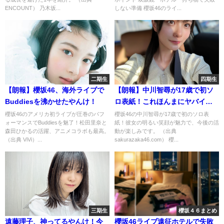
ENCOUNT） 乃木坂...
しない準備 櫻坂46のライ...
二期生
四期生
【朗報】櫻坂46、海外ライブで
【朗報】中川智尋が17歳で初ソ
Buddiesを沸かせたやんけ！
ロ表紙！これほんまにヤバイや
んけ！
櫻坂46のアメリカ初ライブが圧巻のパフ
櫻坂46の中川智尋が17歳で初のソロ表
ォーマンスでBuddiesを魅了！松田里奈と
紙！彼女の明るい笑顔が魅力で、今後の活
森田ひかるの活躍、アニメコラボも最高。
動が楽しみです。 （出典
（出典 ViVi）...
sakurazaka46.com） 櫻...
三期生
櫻坂４６まとめ
遠藤理子、神ってるやんけ！今
櫻坂46ライブ遠征ホテルで失敗