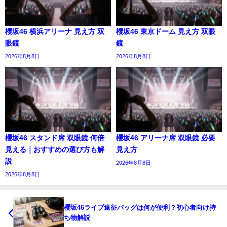
櫻坂46 横浜アリーナ 見え方 双
櫻坂46 東京ドーム 見え方 双眼
眼鏡
鏡
2026年8月8日
2026年8月8日
櫻坂46 スタンド席 双眼鏡 何倍
櫻坂46 アリーナ席 双眼鏡 必要
見える｜おすすめの選び方も解
見え方
説
2026年8月8日
2026年8月8日
櫻坂46ライブ遠征バッグは何が便利？初心者向け持
ち物解説