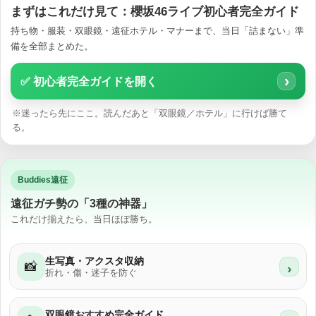
まずはこれだけ見て：櫻坂46ライブ初心者完全ガイド
持ち物・服装・双眼鏡・遠征ホテル・マナーまで、当日「詰まない」準
備を全部まとめた。
›
✅ 初心者完全ガイドを開く
※迷ったら先にここ。読んだあと「双眼鏡／ホテル」に行けば勝て
る。
Buddies遠征
遠征ガチ勢の「3種の神器」
これだけ揃えたら、当日ほぼ勝ち。
生写真・アクスタ収納
📸
›
折れ・傷・迷子を防ぐ
双眼鏡おすすめ完全ガイド