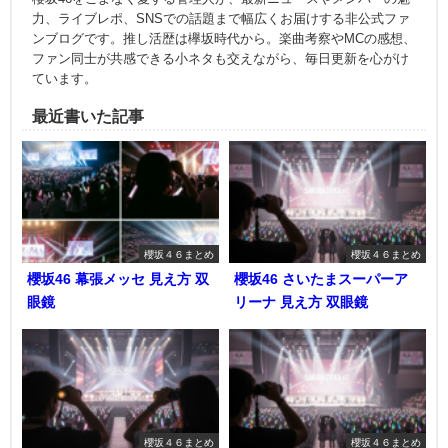
力、ライブレポ、SNSでの話題まで幅広くお届けする非公式ファ
ンブログです。推し活歴は欅坂時代から。楽曲考察やMCの感想、
ファン同士が共感できる小ネタも交えながら、毎日更新を心がけ
ています。
最近書いた記事
櫻坂４６まとめ
櫻坂４６まとめ
櫻坂46 幕張メッセ 見え方 双
櫻坂46 さいたまスーパーア
眼鏡
リーナ 見え方 双眼鏡
櫻坂４６まとめ
櫻坂４６まとめ