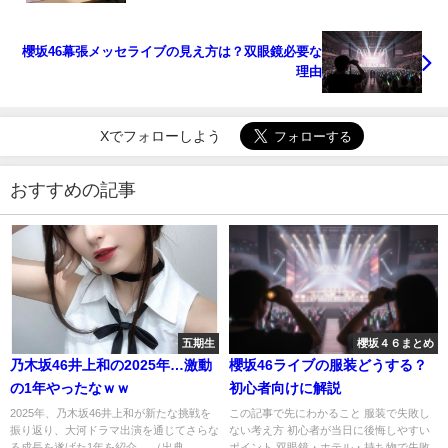
櫻坂46幕張メッセライブの見え方は？双眼鏡必要な
理由
Xでフォローしよう
おすすめの記事
五期生
櫻坂４６まとめ
乃木坂46井上和の2025年…激動
櫻坂46ライブの服装どうする？
の1年やったなｗｗ
初心者向けに解説
2025年、乃木坂46井上和が新たな挑戦を
この記事で先にわかること 服装で失敗し
振り返り、大河ドラマ出演を通じてさらな
ない考え方 初心者が当日に後悔しやすい
る成長を遂げた1年を紹介。 （出典
ポイント 双眼鏡・ホテル・持ち物で失敗