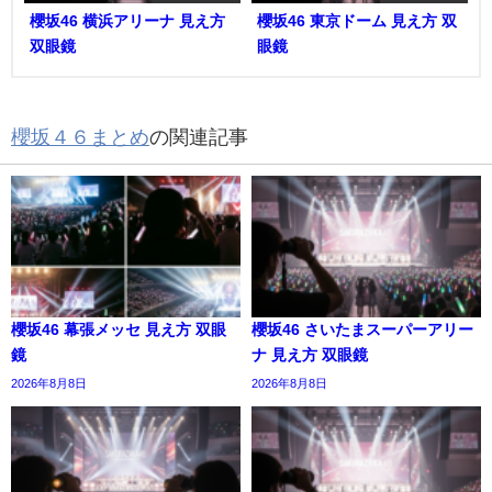
櫻坂46 横浜アリーナ 見え方
櫻坂46 東京ドーム 見え方 双
双眼鏡
眼鏡
櫻坂４６まとめ
の関連記事
櫻坂46 幕張メッセ 見え方 双眼
櫻坂46 さいたまスーパーアリー
鏡
ナ 見え方 双眼鏡
2026年8月8日
2026年8月8日