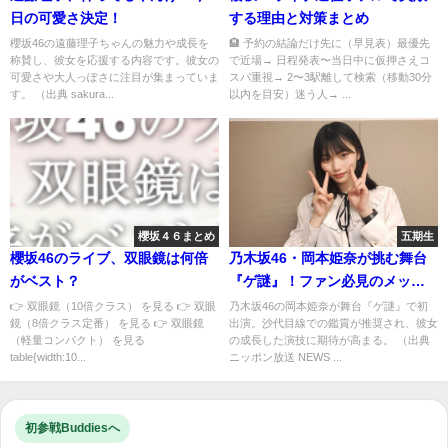
日の可愛さ決定！
する理由と対策まとめ
櫻坂46の遠藤理子ちゃんの魅力や成長を
🏨 予約の結論だけ先に（早見表）最優先
称賛し、彼女を応援する内容です。彼女の
で近場→ 日程発表〜当日中に仮押さえコ
可愛さや大人っぽさに注目が集まっていま
スパ重視→ 2〜3駅離して検索（移動30分
す。 （出典 sakura...
以内を目安）迷う人→ ...
櫻坂４６まとめ
五期生
櫻坂46のライブ、双眼鏡は何倍
乃木坂46・岡本姫奈が挑む舞台
がベスト？
『ゲ謎』！ファン必見のメッセ
ージとは
👉 双眼鏡（10倍クラス） を見る 👉 双眼
乃木坂46の岡本姫奈が舞台『ゲ謎』で初
鏡（8倍クラス定番） を見る 👉 双眼鏡
出演。沙代目線での鑑賞が推奨され、彼女
（軽量コンパクト） を見る
の成長した演技に期待が高まる。 （出典
table{width:10...
ニッポン放送 NEWS ...
初参戦Buddiesへ