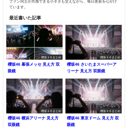
ファン同士が共感できる小ネタも交えながら、毎日更新を心がけ
ています。
最近書いた記事
櫻坂４６まとめ
櫻坂４６まとめ
櫻坂46 幕張メッセ 見え方 双
櫻坂46 さいたまスーパーア
眼鏡
リーナ 見え方 双眼鏡
櫻坂４６まとめ
櫻坂４６まとめ
櫻坂46 横浜アリーナ 見え方
櫻坂46 東京ドーム 見え方 双
双眼鏡
眼鏡