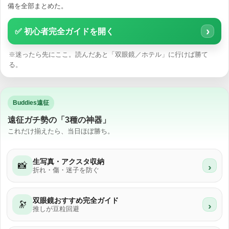
備を全部まとめた。
›
✅ 初心者完全ガイドを開く
※迷ったら先にここ。読んだあと「双眼鏡／ホテル」に行けば勝て
る。
Buddies遠征
遠征ガチ勢の「3種の神器」
これだけ揃えたら、当日ほぼ勝ち。
生写真・アクスタ収納
📸
›
折れ・傷・迷子を防ぐ
双眼鏡おすすめ完全ガイド
🔭
›
推しが豆粒回避