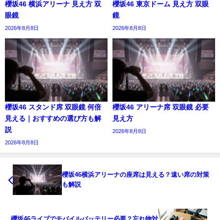
櫻坂46 横浜アリーナ 見え方 双
櫻坂46 東京ドーム 見え方 双眼
眼鏡
鏡
2026年8月8日
2026年8月8日
櫻坂46 スタンド席 双眼鏡 何倍
櫻坂46 アリーナ席 双眼鏡 必要
見える｜おすすめの選び方も解
見え方
説
2026年8月8日
2026年8月8日
櫻坂46横浜アリーナの座席は見える？遠い席の対策
も解説
櫻坂46ライブでモバイルバッテリー必要？忘れ物対