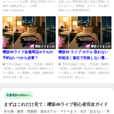
しいショットを公開。彼女の可愛さが今も
失敗しない準備 初心者が当日に後悔しや
健在で感動を呼ぶ。 （出典
すいポイント 双眼鏡・ホテル・持ち物で
static.chunichi.co...
失敗しない準備 櫻坂46の...
櫻坂４６まとめ
櫻坂４６まとめ
櫻坂46ライブ会場周辺ホテルの
櫻坂46 ライブ ホテル 取れない
予約はいつから必要？
対処法｜遠征で失敗しない選び
方
🏨 予約の結論だけ先に（早見表）最優先
🏨 予約の結論だけ先に（早見表）最優先
で近場→ 日程発表〜当日中に仮押さえコ
で近場→ 日程発表〜当日中に仮押さえコ
スパ重視→ 2〜3駅離して検索（移動30分
スパ重視→ 2〜3駅離して検索（移動30分
以内を目安）迷う人→ ...
以内を目安）迷う人→ ...
初参戦Buddiesへ
まずはこれだけ見て：櫻坂46ライブ初心者完全ガイド
持ち物・服装・双眼鏡・遠征ホテル・マナーまで、当日「詰まない」準