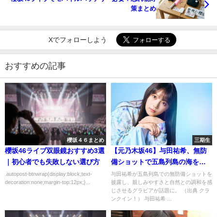
策まとめ
Xでフォローしよう
おすすめの記事
櫻坂４６まとめ
三期生
櫻坂46ライブ双眼鏡おすすめ3選
【元乃木坂46】与田祐希、無防
｜初心者でも失敗しない選び方
備ショットで五島列島の海を制
覇！
.autopost-btnwrap{display:block;text-
与田祐希が五島列島での無防備ショットを
decoration:none;margin-top:12px;}...
披露し、親しみやすさと自然との調和を感
じさせるグラビアが話題に。 （出典 クラ
ンクイン！） 与田祐希 ...