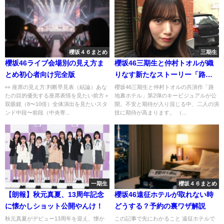
櫻坂４６まとめ
三期生
櫻坂46ライブ会場別の見え方ま
櫻坂46三期生と仲村トオルが織
とめ初心者向け完全版
りなす新たなストーリー「路地
裏ホテル」
👀 座席の見え方:判断早見表（結論）あな
櫻坂46三期生と仲村トオルの共演作「路
たの目的優先する座席表情を見たい前方＋
地裏ホテル」第2弾のキービジュアルが公
双眼鏡（8〜10倍）全体演出を見たいスタ
開。不安と期待が入り混じる中、二人の演
ンド中段〜前段（中央寄...
技に期待が高まります。 （...
一期生
櫻坂４６まとめ
【朗報】秋元真夏、13周年記念
櫻坂46遠征ホテルが取れない時
に懐かしショット公開やんけ！
どうする？予約の裏ワザ解説
秋元真夏がデビュー13周年を迎え、懐か
この記事で先にわかること 遠征ホテルで