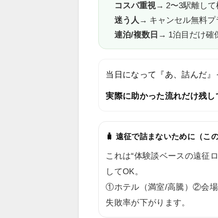
コスパ重視
→ 2〜3駅離し
迷う人
→ キャンセル無料
連泊/複数日
→ 1泊目だけ
当日になって『あ、詰んだ』
実際に助かった流れだけ残し
🧳 遠征で詰まないために（こ
これは“体験談ベースの遠征
してOK。
①ホテル（満室/高騰）②会
失敗率が下がります。