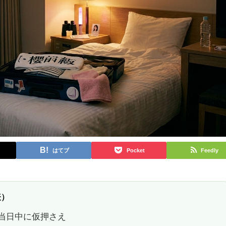
はてブ
Pocket
Feedly
表）
〜当日中に仮押さえ