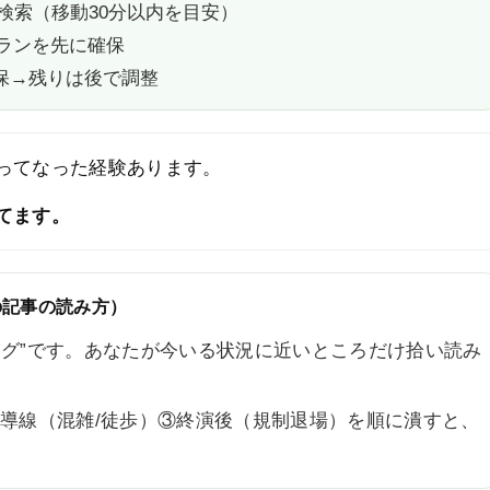
て検索（移動30分以内を目安）
プランを先に確保
確保→残りは後で調整
ってなった経験あります。
てます。
の記事の読み方）
ログ”です。あなたが今いる状況に近いところだけ拾い読み
場導線（混雑/徒歩）③終演後（規制退場）を順に潰すと、