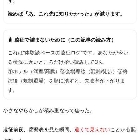
す。
読めば『あ、これ先に知りたかった』が減ります。
🧳 遠征で詰まないために（この記事の読み方）
これは“体験談ベースの遠征ログ”です。あなたが今い
る状況に近いところだけ拾い読みしてOK。
①ホテル（満室/高騰）②会場導線（混雑/徒歩）③終
演後（規制退場）を順に潰すと、失敗率が下がりま
す。
小さなやらかしが積み重なって焦った。
遠征前夜、席発表を見た瞬間、
遠くて見えない
ことが心配