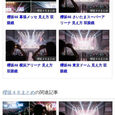
櫻坂４６まとめ
櫻坂４６まとめ
櫻坂46 幕張メッセ 見え方 双
櫻坂46 さいたまスーパーア
眼鏡
リーナ 見え方 双眼鏡
櫻坂４６まとめ
櫻坂４６まとめ
櫻坂46 横浜アリーナ 見え方
櫻坂46 東京ドーム 見え方 双
双眼鏡
眼鏡
櫻坂４６まとめ
の関連記事