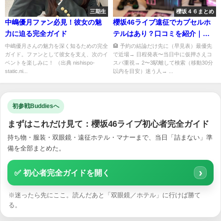
三期生
櫻坂４６まとめ
中嶋優月ファン必見！彼女の魅
櫻坂46ライブ遠征でカプセルホ
力に迫る完全ガイド
テルはあり？口コミを紹介｜遠
征で失敗しない選び方
中嶋優月さんの魅力を深く知るための完全
🏨 予約の結論だけ先に（早見表）最優先
ガイド。ファンとして彼女を支え、次のイ
で近場→ 日程発表〜当日中に仮押さえコ
ベントを楽しみに！ （出典 nishispo-
スパ重視→ 2〜3駅離して検索（移動30分
static.ni...
以内を目安）迷う人→ ...
初参戦Buddiesへ
まずはこれだけ見て：櫻坂46ライブ初心者完全ガイド
持ち物・服装・双眼鏡・遠征ホテル・マナーまで、当日「詰まない」準
備を全部まとめた。
›
✅ 初心者完全ガイドを開く
※迷ったら先にここ。読んだあと「双眼鏡／ホテル」に行けば勝て
る。