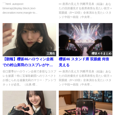
```html .autopost-
👀 座席の見え方:判断早見表（結論）あな
btnwrap{display:block;text-
たの目的優先する座席表情を見たい前方＋
decoration:none;margin-to...
双眼鏡（8〜10倍）全体演出を見たいスタ
ンド中段〜前段（中央寄...
三期生
櫻坂４６まとめ
【朗報】櫻坂46ハロウィン企画
櫻坂46 スタンド席 双眼鏡 何倍
での村山美羽のコスプレがヤバ
見える
い！
谷口愛季がハロウィン企画で多彩なコスプ
👀 座席の見え方:判断早見表（結論）あな
レを披露！特に宝塚歌劇団へのリスペクト
たの目的優先する座席表情を見たい前方＋
が感じられる遠藤光莉のマリー・アントワ
双眼鏡（8〜10倍）全体演出を見たいスタ
ネットが必見。 （出典 櫻...
ンド中段〜前段（中央寄...