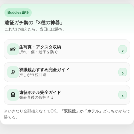
Buddies遠征
遠征ガチ勢の「3種の神器」
これだけ揃えたら、当日ほぼ勝ち。
生写真・アクスタ収納
📸
›
折れ・傷・迷子を防ぐ
双眼鏡おすすめ完全ガイド
🔭
›
推しが豆粒回避
遠征ホテル完全ガイド
🏨
›
発表直後の仮押さえ
※いきなり全部揃えなくてOK。
「双眼鏡」か「ホテル」
どっちかからで
勝てる。