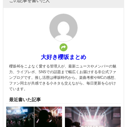
この記事を書いた人
大好き櫻坂まとめ
櫻坂46をこよなく愛する管理人が、最新ニュースやメンバーの魅
力、ライブレポ、SNSでの話題まで幅広くお届けする非公式ファ
ンブログです。推し活歴は欅坂時代から。楽曲考察やMCの感想、
ファン同士が共感できる小ネタも交えながら、毎日更新を心がけ
ています。
最近書いた記事