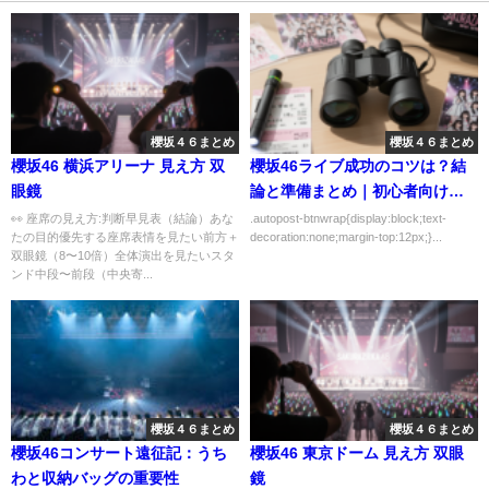
櫻坂４６まとめ
櫻坂４６まとめ
櫻坂46 横浜アリーナ 見え方 双
櫻坂46ライブ成功のコツは？結
眼鏡
論と準備まとめ｜初心者向けに
わかりやすく解説
👀 座席の見え方:判断早見表（結論）あな
.autopost-btnwrap{display:block;text-
たの目的優先する座席表情を見たい前方＋
decoration:none;margin-top:12px;}...
双眼鏡（8〜10倍）全体演出を見たいスタ
ンド中段〜前段（中央寄...
櫻坂４６まとめ
櫻坂４６まとめ
櫻坂46コンサート遠征記：うち
櫻坂46 東京ドーム 見え方 双眼
わと収納バッグの重要性
鏡