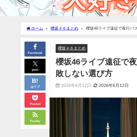
ホーム
櫻坂４６まとめ
櫻坂46ライブ遠征で夜行バ
櫻坂４６まとめ
Facebook
櫻坂46ライブ遠征で
post
敗しない選び方
2026年6月12日
2026年6月12日
はてブ
Pocket
Feedly