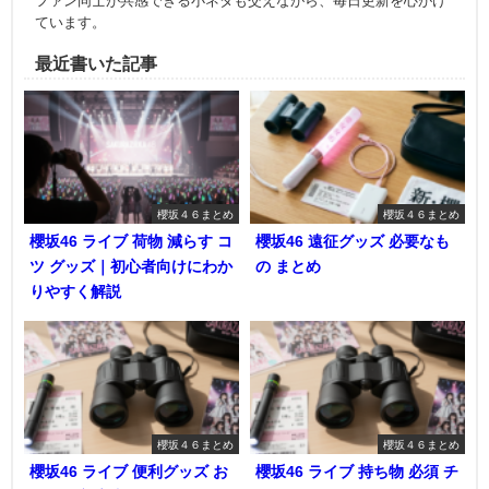
ファン同士が共感できる小ネタも交えながら、毎日更新を心がけ
ています。
最近書いた記事
櫻坂４６まとめ
櫻坂４６まとめ
櫻坂46 ライブ 荷物 減らす コ
櫻坂46 遠征グッズ 必要なも
ツ グッズ｜初心者向けにわか
の まとめ
りやすく解説
櫻坂４６まとめ
櫻坂４６まとめ
櫻坂46 ライブ 便利グッズ お
櫻坂46 ライブ 持ち物 必須 チ