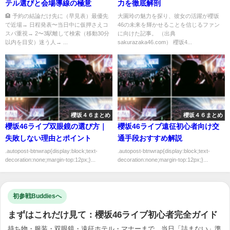
テル選びと会場導線の極意
力を徹底解剖
🏨 予約の結論だけ先に（早見表）最優先
大園玲の魅力を探り、彼女の活躍が櫻坂
で近場→ 日程発表〜当日中に仮押さえコ
46の未来を輝かせることを信じるファン
スパ重視→ 2〜3駅離して検索（移動30分
に向けた記事。 （出典
以内を目安）迷う人→ ...
sakurazaka46.com） 櫻坂4...
櫻坂４６まとめ
櫻坂４６まとめ
櫻坂46ライブ双眼鏡の選び方｜
櫻坂46ライブ遠征初心者向け交
失敗しない理由とポイント
通手段おすすめ解説
.autopost-btnwrap{display:block;text-
.autopost-btnwrap{display:block;text-
decoration:none;margin-top:12px;}...
decoration:none;margin-top:12px;}...
初参戦Buddiesへ
まずはこれだけ見て：櫻坂46ライブ初心者完全ガイド
持ち物・服装・双眼鏡・遠征ホテル・マナーまで、当日「詰まない」準