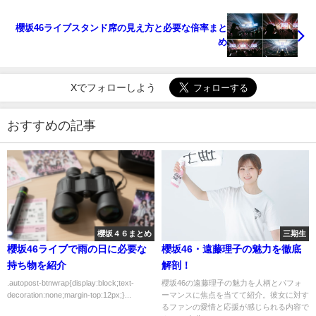
櫻坂46ライブスタンド席の見え方と必要な倍率まと
め
Xでフォローしよう
おすすめの記事
櫻坂４６まとめ
三期生
櫻坂46ライブで雨の日に必要な
櫻坂46・遠藤理子の魅力を徹底
持ち物を紹介
解剖！
.autopost-btnwrap{display:block;text-
櫻坂46の遠藤理子の魅力を人柄とパフォ
decoration:none;margin-top:12px;}...
ーマンスに焦点を当てて紹介。彼女に対す
るファンの愛情と応援が感じられる内容で