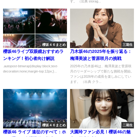
す。 （出典 storag...
櫻坂４６まとめ
三期生
櫻坂46ライブ双眼鏡おすすめラ
乃木坂46の2025年を振り返る：
ンキング！初心者向け解説
梅澤美波と菅原咲月の挑戦
.autopost-btnwrap{display:block;text-
2025年の乃木坂46は、梅澤美波と菅原咲
decoration:none;margin-top:12px;}...
月のリーダーシップで新たな挑戦を開始。
ファンは2026年の成長を楽しみにしてい
ます。 （出典 クラ...
櫻坂４６まとめ
二期生
櫻坂46 ライブ 遠征のすべて：ホ
大園玲ファン必見！櫻坂46の魅