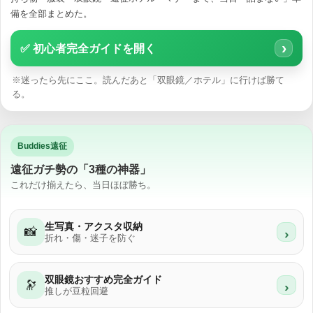
備を全部まとめた。
›
✅ 初心者完全ガイドを開く
※迷ったら先にここ。読んだあと「双眼鏡／ホテル」に行けば勝て
る。
Buddies遠征
遠征ガチ勢の「3種の神器」
これだけ揃えたら、当日ほぼ勝ち。
生写真・アクスタ収納
📸
›
折れ・傷・迷子を防ぐ
双眼鏡おすすめ完全ガイド
🔭
›
推しが豆粒回避