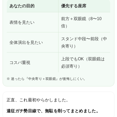
あなたの目的
優先する座席
前方＋双眼鏡（8〜10
表情を見たい
倍）
スタンド中段〜前段（中
全体演出を見たい
央寄り）
上段でもOK（双眼鏡は
コスパ重視
必須寄り）
※ 迷ったら『中央寄り＋双眼鏡』が後悔しにくい。
正直、これ最初やらかしました。
遠征ガチ勢目線で、無駄を削ってまとめました。