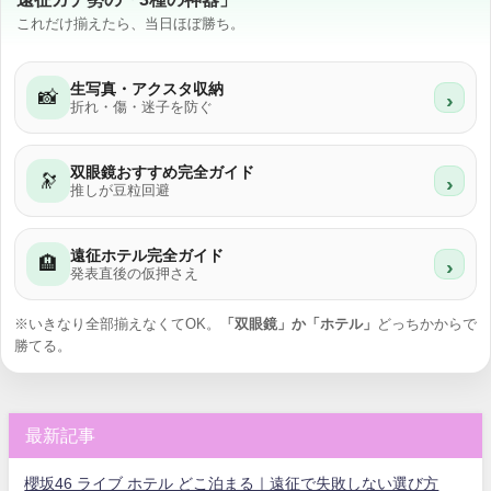
これだけ揃えたら、当日ほぼ勝ち。
生写真・アクスタ収納
📸
›
折れ・傷・迷子を防ぐ
双眼鏡おすすめ完全ガイド
🔭
›
推しが豆粒回避
遠征ホテル完全ガイド
🏨
›
発表直後の仮押さえ
※いきなり全部揃えなくてOK。
「双眼鏡」か「ホテル」
どっちかからで
勝てる。
最新記事
櫻坂46 ライブ ホテル どこ泊まる｜遠征で失敗しない選び方