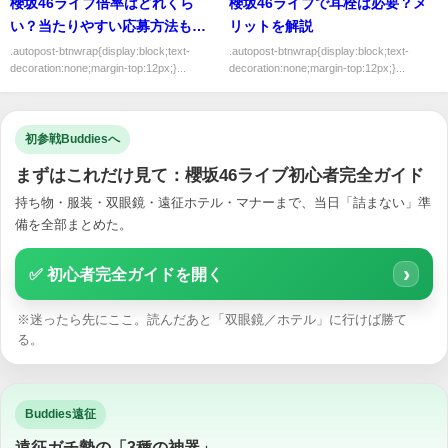
櫻坂46ライブ倍率はどれくら
櫻坂46ライブで耳栓は必要？メ
い？当たりやすい応募方法も解
リットを解説
説
.autopost-btnwrap{display:block;text-
.autopost-btnwrap{display:block;text-
decoration:none;margin-top:12px;}...
decoration:none;margin-top:12px;}...
初参戦Buddiesへ
まずはこれだけ見て：櫻坂46ライブ初心者完全ガイド
持ち物・服装・双眼鏡・遠征ホテル・マナーまで、当日「詰まない」準
備を全部まとめた。
›
✅ 初心者完全ガイドを開く
※迷ったら先にここ。読んだあと「双眼鏡／ホテル」に行けば勝て
る。
Buddies遠征
遠征ガチ勢の「3種の神器」