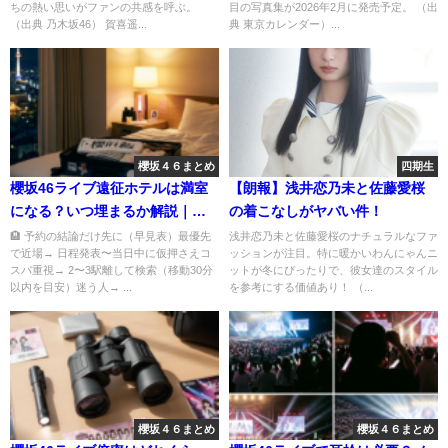
ちの熱い思いがファンの共感を呼ぶ。
目の写真集が2026年2月に発売予定。 （出
（出典 乃木坂46） 賀喜遥...
典 東京カレンダー）...
櫻坂４６まとめ
四期生
櫻坂46ライブ遠征ホテルは満室
【朗報】浅井恋乃未と佐藤愛桜
になる？いつ埋まるか解説｜遠
の着こなしがヤバい件！
征で失敗しない選び方
🏨 予約の結論だけ先に（早見表）最優先
浅井恋乃未と佐藤愛桜のナチュラルなファ
で近場→ 日程発表〜当日中に仮押さえコ
ッションが注目。特に暖かいわんにゃんニ
スパ重視→ 2〜3駅離して検索（移動30分
ットが冬にぴったりで、彼女達のスタイル
以内を目安）迷う人→ ...
を参考にする価値あり！ （...
櫻坂４６まとめ
櫻坂４６まとめ