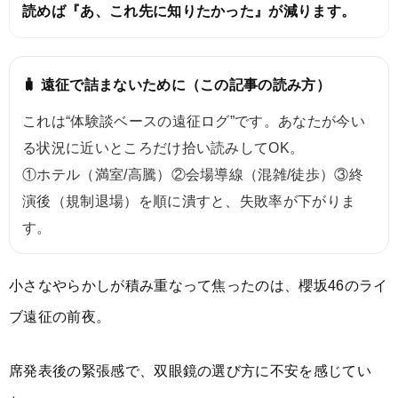
読めば『あ、これ先に知りたかった』が減ります。
🧳 遠征で詰まないために（この記事の読み方）
これは“体験談ベースの遠征ログ”です。あなたが今い
る状況に近いところだけ拾い読みしてOK。
①ホテル（満室/高騰）②会場導線（混雑/徒歩）③終
演後（規制退場）を順に潰すと、失敗率が下がりま
す。
小さなやらかしが積み重なって焦ったのは、櫻坂46のライ
ブ遠征の前夜。
席発表後の緊張感で、双眼鏡の選び方に不安を感じてい