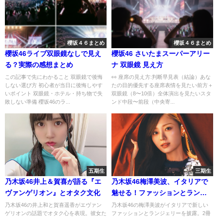
櫻坂４６まとめ
櫻坂４６まとめ
櫻坂46ライブ双眼鏡なしで見え
櫻坂46 さいたまスーパーアリー
る？実際の感想まとめ
ナ 双眼鏡 見え方
この記事で先にわかること 双眼鏡で後悔
👀 座席の見え方:判断早見表（結論）あな
しない選び方 初心者が当日に後悔しやす
たの目的優先する座席表情を見たい前方＋
いポイント 双眼鏡・ホテル・持ち物で失
双眼鏡（8〜10倍）全体演出を見たいスタ
敗しない準備 櫻坂46のラ...
ンド中段〜前段（中央寄...
五期生
三期生
乃木坂46井上＆賀喜が語る『エ
乃木坂46梅澤美波、イタリアで
ヴァンゲリオン』とオタク文化
魅せる！ファッションとランジ
ェリーの新境地
乃木坂46の井上和と賀喜遥香がエヴァン
乃木坂46の梅澤美波がイタリアで新しい
ゲリオンの話題でオタク心を表現。彼女た
ファッションとランジェリーを披露。2冊