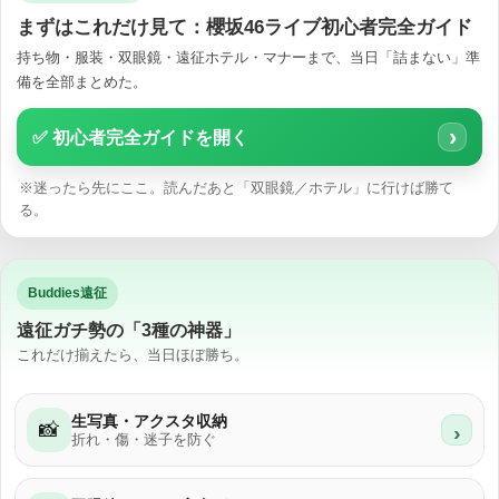
まずはこれだけ見て：櫻坂46ライブ初心者完全ガイド
持ち物・服装・双眼鏡・遠征ホテル・マナーまで、当日「詰まない」準
備を全部まとめた。
›
✅ 初心者完全ガイドを開く
※迷ったら先にここ。読んだあと「双眼鏡／ホテル」に行けば勝て
る。
Buddies遠征
遠征ガチ勢の「3種の神器」
これだけ揃えたら、当日ほぼ勝ち。
生写真・アクスタ収納
📸
›
折れ・傷・迷子を防ぐ