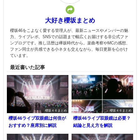
大好き櫻坂まとめ
櫻坂46をこよなく愛する管理人が、最新ニュースやメンバーの魅
力、ライブレポ、SNSでの話題まで幅広くお届けする非公式ファ
ンブログです。推し活歴は欅坂時代から。楽曲考察やMCの感想、
ファン同士が共感できる小ネタも交えながら、毎日更新を心がけ
ています。
最近書いた記事
櫻坂４６まとめ
櫻坂４６まとめ
櫻坂46ライブ双眼鏡は何倍が
櫻坂46ライブ双眼鏡は必要？
おすすめ？座席別に解説
結論と見え方を解説