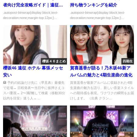
者向け完全攻略ガイド｜遠征で
持ち物ランキングを紹介
失敗しない選び方
.autopost-btnwrap{display:block;text-
.autopost-btnwrap{display:block;text-
decoration:none;margin-top:12px;}...
decoration:none;margin-top:12px;}...
櫻坂４６まとめ
四期生
櫻坂46 遠征 ホテル 幕張メッセ
賀喜遥香が語る！乃木坂46新ア
安い
ルバムの魅力と4期生楽曲の進化
🏨 予約の結論だけ先に（早見表）最優先
賀喜遥香が最新アルバムに収録された4期
で近場→ 日程発表〜当日中に仮押さえコ
生楽曲の魅力を語り、新しい音楽スタイル
スパ重視→ 2〜3駅離して検索（移動30分
への期待感を表現。ワクワクの瞬間をお届
以内を目安）迷う人→ ...
けします。 （出典 クラン...