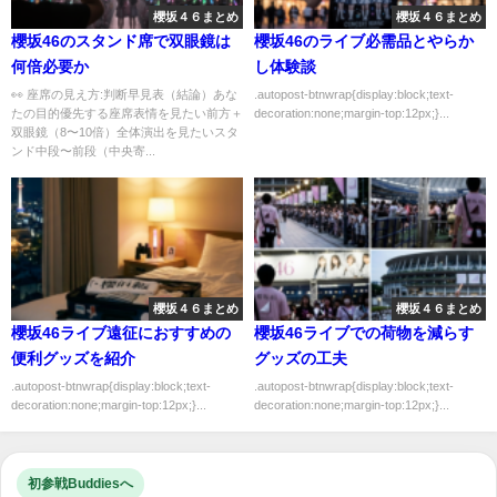
櫻坂４６まとめ
櫻坂４６まとめ
櫻坂46のスタンド席で双眼鏡は
櫻坂46のライブ必需品とやらか
何倍必要か
し体験談
👀 座席の見え方:判断早見表（結論）あな
.autopost-btnwrap{display:block;text-
たの目的優先する座席表情を見たい前方＋
decoration:none;margin-top:12px;}...
双眼鏡（8〜10倍）全体演出を見たいスタ
ンド中段〜前段（中央寄...
櫻坂４６まとめ
櫻坂４６まとめ
櫻坂46ライブ遠征におすすめの
櫻坂46ライブでの荷物を減らす
便利グッズを紹介
グッズの工夫
.autopost-btnwrap{display:block;text-
.autopost-btnwrap{display:block;text-
decoration:none;margin-top:12px;}...
decoration:none;margin-top:12px;}...
初参戦Buddiesへ