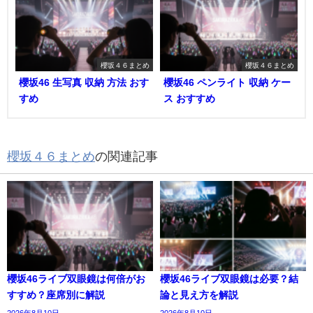
櫻坂４６まとめ
櫻坂４６まとめ
櫻坂46 生写真 収納 方法 おす
櫻坂46 ペンライト 収納 ケー
すめ
ス おすすめ
櫻坂４６まとめ
の関連記事
櫻坂46ライブ双眼鏡は何倍がお
櫻坂46ライブ双眼鏡は必要？結
すすめ？座席別に解説
論と見え方を解説
2026年8月10日
2026年8月10日