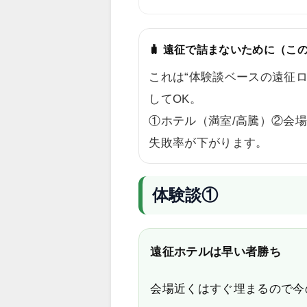
🧳 遠征で詰まないために（こ
これは“体験談ベースの遠征
してOK。
①ホテル（満室/高騰）②会
失敗率が下がります。
体験談①
遠征ホテルは早い者勝ち
会場近くはすぐ埋まるので今