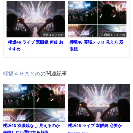
櫻坂４６まとめ
櫻坂４６まとめ
櫻坂46 ライブ 双眼鏡 何倍 お
櫻坂46 幕張メッセ 見え方 双
すすめ
眼鏡
櫻坂４６まとめ
の関連記事
櫻坂46 双眼鏡なし 見えるのか｜
櫻坂46 ライブ 双眼鏡 必要か
失敗しない選び方を解説