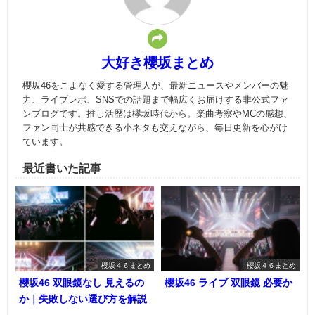
大好き櫻坂まとめ
櫻坂46をこよなく愛する管理人が、最新ニュースやメンバーの魅
力、ライブレポ、SNSでの話題まで幅広くお届けする非公式ファ
ンブログです。推し活歴は欅坂時代から。楽曲考察やMCの感想、
ファン同士が共感できる小ネタも交えながら、毎日更新を心がけ
ています。
最近書いた記事
櫻坂４６まとめ
櫻坂４６まとめ
櫻坂46 双眼鏡なし 見えるの
櫻坂46 ライブ 双眼鏡 必要か
か｜失敗しない選び方を解説