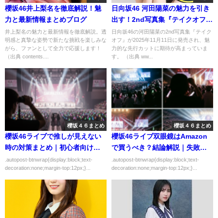
櫻坂46井上梨名を徹底解説！魅
日向坂46 河田陽菜の魅力を引き
力と最新情報まとめブログ
出す！2nd写真集『テイクオフ』
の全貌
井上梨名の魅力と最新情報を徹底解説。透
日向坂46の河田陽菜の2nd写真集『テイク
明感と真摯な姿勢で新たな挑戦を楽しみな
オフ』が2025年11月11日に発売され、魅
がら、ファンとして全力で応援します！
力的な先行カットに期待が高まっていま
（出典 contents....
す。 （出典 ww...
櫻坂４６まとめ
櫻坂４６まとめ
櫻坂46ライブで推しが見えない
櫻坂46ライブ双眼鏡はAmazon
時の対策まとめ｜初心者向けに
で買うべき？結論解説｜失敗し
わかりやすく解説
ない選び方を解説
.autopost-btnwrap{display:block;text-
.autopost-btnwrap{display:block;text-
decoration:none;margin-top:12px;}...
decoration:none;margin-top:12px;}...