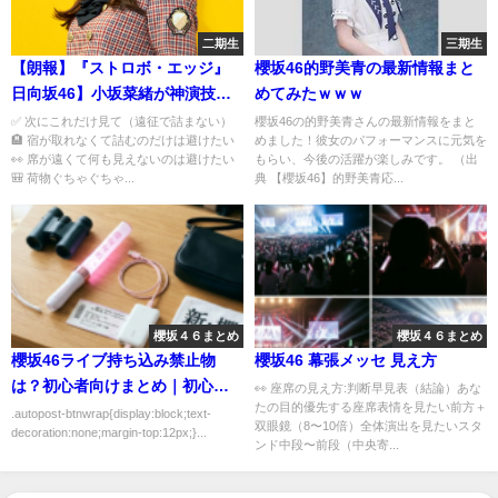
二期生
三期生
【朗報】『ストロボ・エッジ』
櫻坂46的野美青の最新情報まと
日向坂46】小坂菜緒が神演技で
めてみたｗｗｗ
視聴率も爆上げ！
✅ 次にこれだけ見て（遠征で詰まない）
櫻坂46の的野美青さんの最新情報をまと
🏨 宿が取れなくて詰むのだけは避けたい
めました！彼女のパフォーマンスに元気を
👀 席が遠くて何も見えないのは避けたい
もらい、今後の活躍が楽しみです。 （出
🎒 荷物ぐちゃぐちゃ...
典 【櫻坂46】的野美青応...
櫻坂４６まとめ
櫻坂４６まとめ
櫻坂46ライブ持ち込み禁止物
櫻坂46 幕張メッセ 見え方
は？初心者向けまとめ｜初心者
👀 座席の見え方:判断早見表（結論）あな
たの目的優先する座席表情を見たい前方＋
向けにわかりやすく解説
.autopost-btnwrap{display:block;text-
双眼鏡（8〜10倍）全体演出を見たいスタ
decoration:none;margin-top:12px;}...
ンド中段〜前段（中央寄...