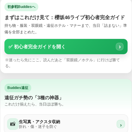
初参戦Buddiesへ
まずはこれだけ見て：櫻坂46ライブ初心者完全ガイド
持ち物・服装・双眼鏡・遠征ホテル・マナーまで、当日「詰まない」準
備を全部まとめた。
›
✅ 初心者完全ガイドを開く
※迷ったら先にここ。読んだあと「双眼鏡／ホテル」に行けば勝て
る。
Buddies遠征
遠征ガチ勢の「3種の神器」
これだけ揃えたら、当日ほぼ勝ち。
生写真・アクスタ収納
📸
›
折れ・傷・迷子を防ぐ