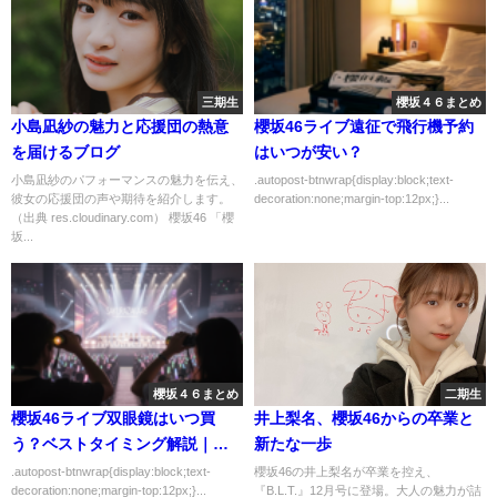
三期生
櫻坂４６まとめ
小島凪紗の魅力と応援団の熱意
櫻坂46ライブ遠征で飛行機予約
を届けるブログ
はいつが安い？
小島凪紗のパフォーマンスの魅力を伝え、
.autopost-btnwrap{display:block;text-
彼女の応援団の声や期待を紹介します。
decoration:none;margin-top:12px;}...
（出典 res.cloudinary.com） 櫻坂46 「櫻
坂...
櫻坂４６まとめ
二期生
櫻坂46ライブ双眼鏡はいつ買
井上梨名、櫻坂46からの卒業と
う？ベストタイミング解説｜失
新たな一歩
敗しない選び方を解説
.autopost-btnwrap{display:block;text-
櫻坂46の井上梨名が卒業を控え、
decoration:none;margin-top:12px;}...
『B.L.T.』12月号に登場。大人の魅力が詰