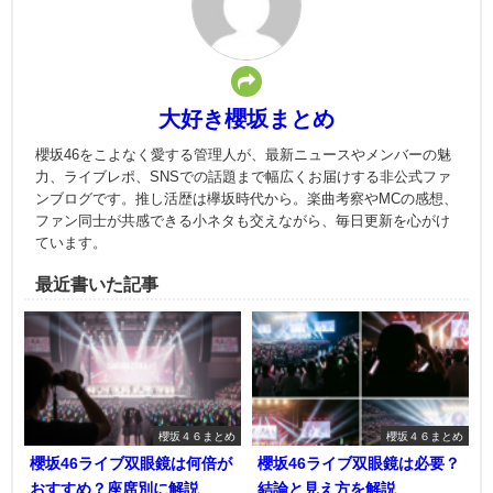
大好き櫻坂まとめ
櫻坂46をこよなく愛する管理人が、最新ニュースやメンバーの魅
力、ライブレポ、SNSでの話題まで幅広くお届けする非公式ファ
ンブログです。推し活歴は欅坂時代から。楽曲考察やMCの感想、
ファン同士が共感できる小ネタも交えながら、毎日更新を心がけ
ています。
最近書いた記事
櫻坂４６まとめ
櫻坂４６まとめ
櫻坂46ライブ双眼鏡は何倍が
櫻坂46ライブ双眼鏡は必要？
おすすめ？座席別に解説
結論と見え方を解説