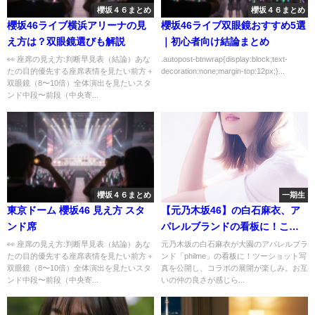
櫻坂４６まとめ
櫻坂４６まとめ
櫻坂46ライブ横浜アリーナの見
櫻坂46ライブ双眼鏡おすすめ5選
え方は？双眼鏡選びも解説
｜初心者向け結論まとめ
👀 座席の見え方:判断早見表（結論）あな
.autopost-btnwrap{display:block;text-
たの目的優先する座席表情を見たい前方＋
decoration:none;margin-top:12px;}...
双眼鏡（8〜10倍）全体演出を見たいスタ
ンド中段〜前段（中央寄...
櫻坂４６まとめ
一期生
東京ドーム 櫻坂46 見え方 スタ
【元乃木坂46】の白石麻衣、ア
ンド席
パレルブランドの看板に！これ
は草生えるわ
👀 座席の見え方:判断早見表（結論）あな
元乃木坂の白石麻衣が大園のアパレルブラ
たの目的優先する座席表情を見たい前方＋
ンド「philme」の看板に！ツーショット写
双眼鏡（8〜10倍）全体演出を見たいスタ
真を公開し、コラボの展開が楽しみ。お互
ンド中段〜前段（中央寄...
いの仲の良さが感じら...