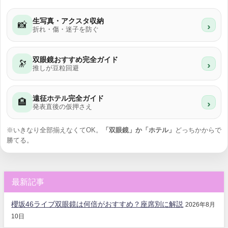
生写真・アクスタ収納
📸
›
折れ・傷・迷子を防ぐ
双眼鏡おすすめ完全ガイド
🔭
›
推しが豆粒回避
遠征ホテル完全ガイド
🏨
›
発表直後の仮押さえ
※いきなり全部揃えなくてOK。
「双眼鏡」か「ホテル」
どっちかからで
勝てる。
最新記事
櫻坂46ライブ双眼鏡は何倍がおすすめ？座席別に解説
2026年8月
10日