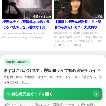
櫻坂４６まとめ
二期生
櫻坂46ライブ双眼鏡は10倍で見
【朗報】櫻坂46感謝祭、井上梨
える？後悔しない選び方｜失敗
名の卒業セレモニー大成功やん
しない選び方を解説
け！
.autopost-btnwrap{display:block;text-
櫻坂46のファン感謝祭が感動的に終了。
decoration:none;margin-top:12px;}...
井上梨名の卒業セレモニーで深い絆が感じ
られ、多くのファンに祝福された。 （出
典 TBSラジオ） 森田ひ...
初参戦Buddiesへ
まずはこれだけ見て：櫻坂46ライブ初心者完全ガイド
持ち物・服装・双眼鏡・遠征ホテル・マナーまで、当日「詰まない」準
備を全部まとめた。
›
✅ 初心者完全ガイドを開く
※迷ったら先にここ。読んだあと「双眼鏡／ホテル」に行けば勝て