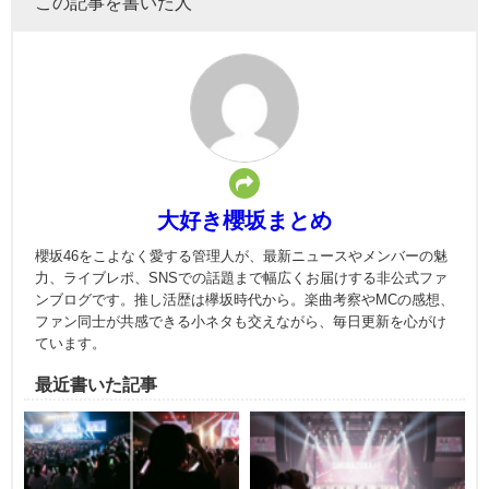
この記事を書いた人
大好き櫻坂まとめ
櫻坂46をこよなく愛する管理人が、最新ニュースやメンバーの魅
力、ライブレポ、SNSでの話題まで幅広くお届けする非公式ファ
ンブログです。推し活歴は欅坂時代から。楽曲考察やMCの感想、
ファン同士が共感できる小ネタも交えながら、毎日更新を心がけ
ています。
最近書いた記事