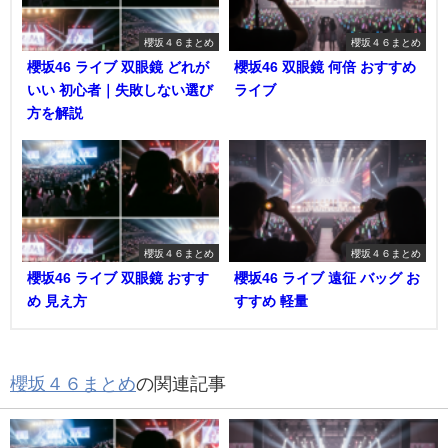
櫻坂４６まとめ
櫻坂４６まとめ
櫻坂46 ライブ 双眼鏡 どれが
櫻坂46 双眼鏡 何倍 おすすめ
いい 初心者｜失敗しない選び
ライブ
方を解説
櫻坂４６まとめ
櫻坂４６まとめ
櫻坂46 ライブ 双眼鏡 おすす
櫻坂46 ライブ 遠征 バッグ お
め 見え方
すすめ 軽量
櫻坂４６まとめ
の関連記事