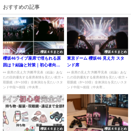
おすすめの記事
櫻坂４６まとめ
櫻坂４６まとめ
櫻坂46ライブ座席で埋もれる原
東京ドーム 櫻坂46 見え方 スタ
因は？結論と対策｜初心者向け
ンド席
にわかりやすく解説
👀 座席の見え方:判断早見表（結論）あな
👀 座席の見え方:判断早見表（結論）あな
たの目的優先する座席表情を見たい前方＋
たの目的優先する座席表情を見たい前方＋
双眼鏡（8〜10倍）全体演出を見たいスタ
双眼鏡（8〜10倍）全体演出を見たいスタ
ンド中段〜前段（中央寄...
ンド中段〜前段（中央寄...
櫻坂４６まとめ
櫻坂４６まとめ