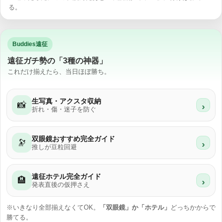
る。
Buddies遠征
遠征ガチ勢の「3種の神器」
これだけ揃えたら、当日ほぼ勝ち。
生写真・アクスタ収納
📸
›
折れ・傷・迷子を防ぐ
双眼鏡おすすめ完全ガイド
🔭
›
推しが豆粒回避
遠征ホテル完全ガイド
🏨
›
発表直後の仮押さえ
※いきなり全部揃えなくてOK。
「双眼鏡」か「ホテル」
どっちかからで
勝てる。