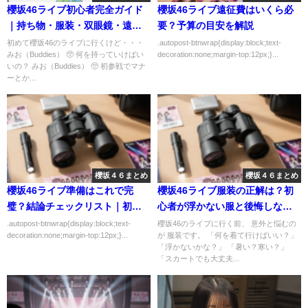
櫻坂46ライブ初心者完全ガイド
櫻坂46ライブ遠征費はいくら必
｜持ち物・服装・双眼鏡・遠
要？予算の目安を解説
征・マナーまで全部
初めて櫻坂46のライブに行くけど・・・
.autopost-btnwrap{display:block;text-
みお（Buddies） 🥺 何を持っていけばい
decoration:none;margin-top:12px;}...
いの？ みお（Buddies） 🥺 初参戦でマナ
ーとか...
櫻坂４６まとめ
櫻坂４６まとめ
櫻坂46ライブ準備はこれで完
櫻坂46ライブ服装の正解は？初
璧？結論チェックリスト｜初心
心者が浮かない服と後悔しない
者向けにわかりやすく解説
準備
.autopost-btnwrap{display:block;text-
櫻坂46のライブに行く前、 意外と悩むの
decoration:none;margin-top:12px;}...
が 服装です。 「何を着て行けばいい？」
「浮かないかな？」 「暑い？寒い？」
「スカートでも大丈夫...