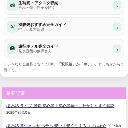
生写真・アクスタ収納
📸
›
折れ・傷・迷子を防ぐ
双眼鏡おすすめ完全ガイド
🔭
›
推しが豆粒回避
遠征ホテル完全ガイド
🏨
›
発表直後の仮押さえ
※いきなり全部揃えなくてOK。
「双眼鏡」か「ホテル」
どっちかからで
勝てる。
最新記事
櫻坂46 ライブ 服装 初心者｜初心者向けにわかりやすく解説
2026年8月10日
櫻坂46 幕張メッセ ホテル 安い｜安く泊まるコツも紹介
2026年8