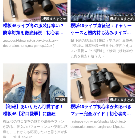
櫻坂４６まとめ
櫻坂４６まとめ
櫻坂46ライブ冬の服装は寒い？
櫻坂46ライブ遠征記：キャリー
防寒対策を徹底解説｜初心者向
ケースと機内持ち込みサイズの
けにわかりやすく解説
話
.autopost-btnwrap{display:block;text-
🏨 予約の結論だけ先に（早見表）最優先
decoration:none;margin-top:12px;}...
で近場→ 日程発表〜当日中に仮押さえコ
スパ重視→ 2〜3駅離して検索（移動30分
以内を目安）迷う人→ ...
三期生
櫻坂４６まとめ
【朗報】あいりたん可愛すぎ！
櫻坂46ライブ初心者が知るべき
櫻坂46【谷口愛季】に熱狂
マナー完全ガイド｜初心者向け
にわかりやすく解説
櫻坂46の谷口愛季の魅力や成長をファン
.autopost-btnwrap{display:block;text-
が語る。彼女のパフォーマンスや笑顔に感
decoration:none;margin-top:12px;}...
動し、これからも応援したいと思う声が多
数。 （出典 sakura...