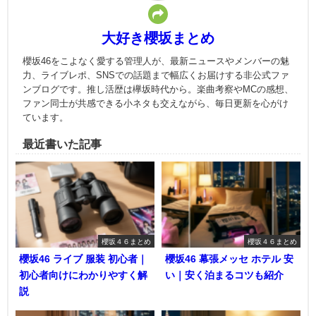
大好き櫻坂まとめ
櫻坂46をこよなく愛する管理人が、最新ニュースやメンバーの魅
力、ライブレポ、SNSでの話題まで幅広くお届けする非公式ファ
ンブログです。推し活歴は欅坂時代から。楽曲考察やMCの感想、
ファン同士が共感できる小ネタも交えながら、毎日更新を心がけ
ています。
最近書いた記事
櫻坂４６まとめ
櫻坂４６まとめ
櫻坂46 ライブ 服装 初心者｜
櫻坂46 幕張メッセ ホテル 安
初心者向けにわかりやすく解
い｜安く泊まるコツも紹介
説