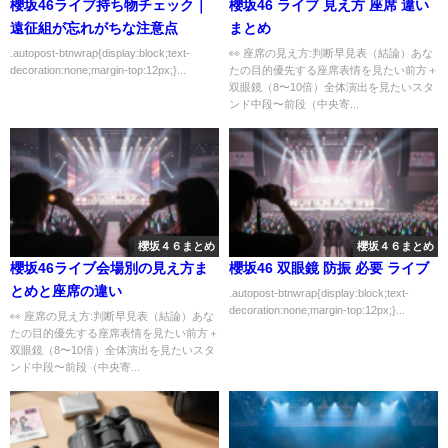
櫻坂46ライブ持ち物チェック｜
櫻坂46 ライブ 見え方 座席 違い
遠征組が忘れがちな注意点
まとめ
.autopost-btnwrap{display:block;text-
👀 座席の見え方:判断早見表（結論）あな
decoration:none;margin-top:12px;}...
たの目的優先する座席表情を見たい前方＋
双眼鏡（8〜10倍）全体演出を見たいスタ
ンド中段〜前段（中央寄...
櫻坂４６まとめ
櫻坂４６まとめ
櫻坂46ライブ会場別の見え方ま
櫻坂46 双眼鏡 防振 必要 ライブ
とめと座席の違い
.autopost-btnwrap{display:block;text-
decoration:none;margin-top:12px;}...
👀 座席の見え方:判断早見表（結論）あな
たの目的優先する座席表情を見たい前方＋
双眼鏡（8〜10倍）全体演出を見たいスタ
ンド中段〜前段（中央寄...