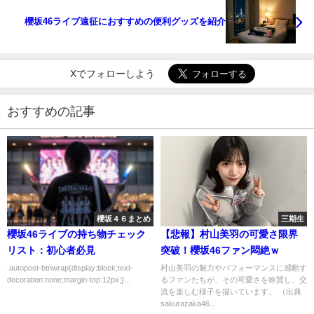
櫻坂46ライブ遠征におすすめの便利グッズを紹介
Xでフォローしよう
おすすめの記事
櫻坂４６まとめ
三期生
櫻坂46ライブの持ち物チェック
【悲報】村山美羽の可愛さ限界
リスト：初心者必見
突破！櫻坂46ファン悶絶ｗ
.autopost-btnwrap{display:block;text-
村山美羽の魅力やパフォーマンスに感動す
decoration:none;margin-top:12px;}...
るファンたちが、その可愛さを称賛し、交
流を楽しむ様子を描いています。 （出典
sakurazaka46...