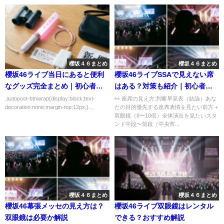
櫻坂４６まとめ
櫻坂４６まとめ
櫻坂46ライブ当日にあると便利
櫻坂46ライブSSAで見えない席
なグッズ完全まとめ｜初心者向
はある？対策も紹介｜初心者向
けにわかりやすく解説
けにわかりやすく解説
.autopost-btnwrap{display:block;text-
👀 座席の見え方:判断早見表（結論）あな
decoration:none;margin-top:12px;}...
たの目的優先する座席表情を見たい前方＋
双眼鏡（8〜10倍）全体演出を見たいスタ
ンド中段〜前段（中央寄...
櫻坂４６まとめ
櫻坂４６まとめ
櫻坂46幕張メッセの見え方は？
櫻坂46ライブ双眼鏡はレンタル
双眼鏡は必要か解説
できる？おすすめ解説