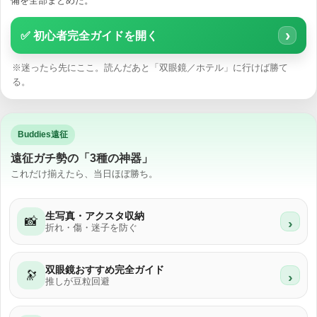
備を全部まとめた。
›
✅ 初心者完全ガイドを開く
※迷ったら先にここ。読んだあと「双眼鏡／ホテル」に行けば勝て
る。
Buddies遠征
遠征ガチ勢の「3種の神器」
これだけ揃えたら、当日ほぼ勝ち。
生写真・アクスタ収納
📸
›
折れ・傷・迷子を防ぐ
双眼鏡おすすめ完全ガイド
🔭
›
推しが豆粒回避