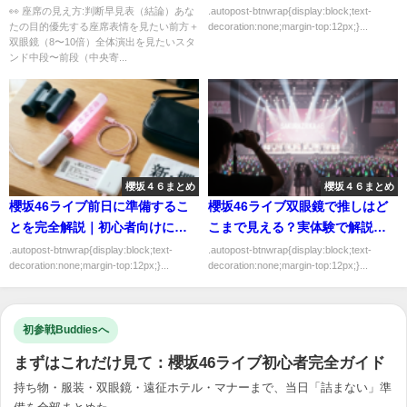
👀 座席の見え方:判断早見表（結論）あな
.autopost-btnwrap{display:block;text-
たの目的優先する座席表情を見たい前方＋
decoration:none;margin-top:12px;}...
双眼鏡（8〜10倍）全体演出を見たいスタ
ンド中段〜前段（中央寄...
櫻坂４６まとめ
櫻坂４６まとめ
櫻坂46ライブ前日に準備するこ
櫻坂46ライブ双眼鏡で推しはど
とを完全解説｜初心者向けにわ
こまで見える？実体験で解説｜
かりやすく解説
失敗しない選び方を解説
.autopost-btnwrap{display:block;text-
.autopost-btnwrap{display:block;text-
decoration:none;margin-top:12px;}...
decoration:none;margin-top:12px;}...
初参戦Buddiesへ
まずはこれだけ見て：櫻坂46ライブ初心者完全ガイド
持ち物・服装・双眼鏡・遠征ホテル・マナーまで、当日「詰まない」準