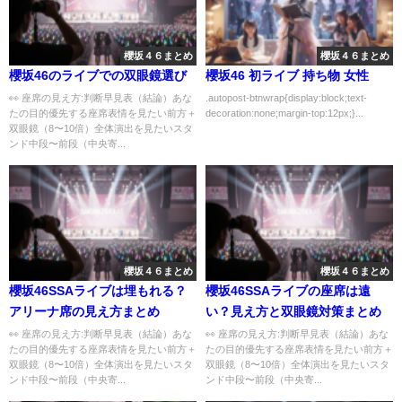
櫻坂４６まとめ
櫻坂４６まとめ
櫻坂46のライブでの双眼鏡選び
櫻坂46 初ライブ 持ち物 女性
👀 座席の見え方:判断早見表（結論）あな
.autopost-btnwrap{display:block;text-
たの目的優先する座席表情を見たい前方＋
decoration:none;margin-top:12px;}...
双眼鏡（8〜10倍）全体演出を見たいスタ
ンド中段〜前段（中央寄...
櫻坂４６まとめ
櫻坂４６まとめ
櫻坂46SSAライブは埋もれる？
櫻坂46SSAライブの座席は遠
アリーナ席の見え方まとめ
い？見え方と双眼鏡対策まとめ
👀 座席の見え方:判断早見表（結論）あな
👀 座席の見え方:判断早見表（結論）あな
たの目的優先する座席表情を見たい前方＋
たの目的優先する座席表情を見たい前方＋
双眼鏡（8〜10倍）全体演出を見たいスタ
双眼鏡（8〜10倍）全体演出を見たいスタ
ンド中段〜前段（中央寄...
ンド中段〜前段（中央寄...