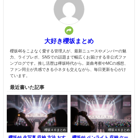
大好き櫻坂まとめ
櫻坂46をこよなく愛する管理人が、最新ニュースやメンバーの魅
力、ライブレポ、SNSでの話題まで幅広くお届けする非公式ファ
ンブログです。推し活歴は欅坂時代から。楽曲考察やMCの感想、
ファン同士が共感できる小ネタも交えながら、毎日更新を心がけ
ています。
最近書いた記事
櫻坂４６まとめ
櫻坂４６まとめ
櫻坂46 生写真 収納 方法 おす
櫻坂46 ペンライト 収納 ケー