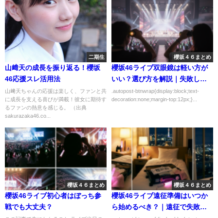
二期生
櫻坂４６まとめ
山﨑天の成長を振り返る！櫻坂
櫻坂46ライブ双眼鏡は軽い方が
46応援スレ活用法
いい？選び方を解説｜失敗しな
い選び方を解説
山﨑天ちゃんの応援は楽しく、ファンと共
.autopost-btnwrap{display:block;text-
に成長を支える喜びが満載！彼女に期待す
decoration:none;margin-top:12px;}...
るファンの熱意を感じる。 （出典
sakurazaka46.co...
櫻坂４６まとめ
櫻坂４６まとめ
櫻坂46ライブ初心者はぼっち参
櫻坂46ライブ遠征準備はいつか
戦でも大丈夫？
ら始めるべき？｜遠征で失敗し