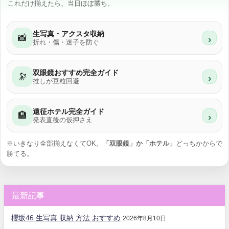
これだけ揃えたら、当日ほぼ勝ち。
生写真・アクスタ収納
📸
›
折れ・傷・迷子を防ぐ
双眼鏡おすすめ完全ガイド
🔭
›
推しが豆粒回避
遠征ホテル完全ガイド
🏨
›
発表直後の仮押さえ
※いきなり全部揃えなくてOK。
「双眼鏡」か「ホテル」
どっちかからで
勝てる。
最新記事
櫻坂46 生写真 収納 方法 おすすめ
2026年8月10日