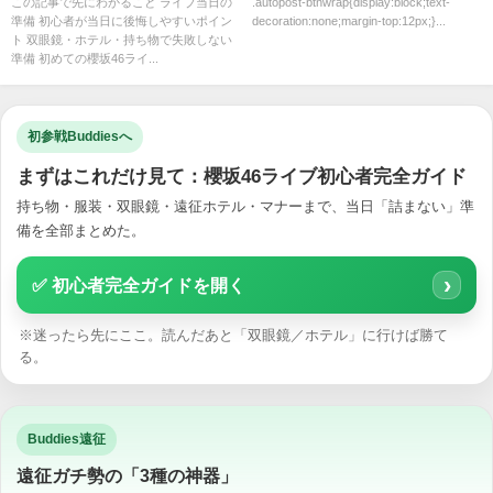
ない選び方
この記事で先にわかること ライブ当日の
.autopost-btnwrap{display:block;text-
準備 初心者が当日に後悔しやすいポイン
decoration:none;margin-top:12px;}...
ト 双眼鏡・ホテル・持ち物で失敗しない
準備 初めての櫻坂46ライ...
初参戦Buddiesへ
まずはこれだけ見て：櫻坂46ライブ初心者完全ガイド
持ち物・服装・双眼鏡・遠征ホテル・マナーまで、当日「詰まない」準
備を全部まとめた。
›
✅ 初心者完全ガイドを開く
※迷ったら先にここ。読んだあと「双眼鏡／ホテル」に行けば勝て
る。
Buddies遠征
遠征ガチ勢の「3種の神器」