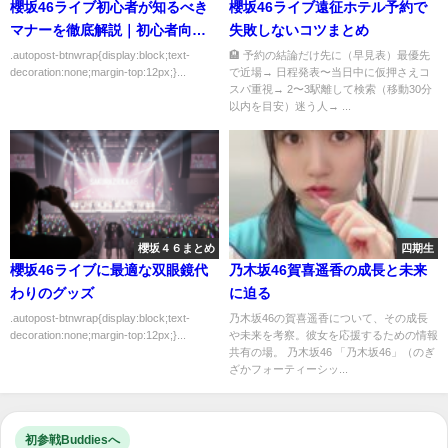
櫻坂46ライブ初心者が知るべき
櫻坂46ライブ遠征ホテル予約で
マナーを徹底解説｜初心者向け
失敗しないコツまとめ
にわかりやすく解説
.autopost-btnwrap{display:block;text-
🏨 予約の結論だけ先に（早見表）最優先
decoration:none;margin-top:12px;}...
で近場→ 日程発表〜当日中に仮押さえコ
スパ重視→ 2〜3駅離して検索（移動30分
以内を目安）迷う人→ ...
櫻坂４６まとめ
四期生
櫻坂46ライブに最適な双眼鏡代
乃木坂46賀喜遥香の成長と未来
わりのグッズ
に迫る
.autopost-btnwrap{display:block;text-
乃木坂46の賀喜遥香について、その成長
decoration:none;margin-top:12px;}...
や未来を考察。彼女を応援するための情報
共有の場。 乃木坂46 「乃木坂46」（のぎ
ざかフォーティーシッ...
初参戦Buddiesへ