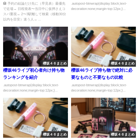
しない選び方
🏨 予約の結論だけ先に（早見表）最優先
.autopost-btnwrap{display:block;text-
で近場→ 日程発表〜当日中に仮押さえコ
decoration:none;margin-top:12px;}...
スパ重視→ 2〜3駅離して検索（移動30分
以内を目安）迷う人→ ...
櫻坂４６まとめ
櫻坂４６まとめ
櫻坂46ライブ初心者向け持ち物
櫻坂46ライブ持ち物で絶対に必
ランキングを紹介
要なものと不要なもの比較
.autopost-btnwrap{display:block;text-
.autopost-btnwrap{display:block;text-
decoration:none;margin-top:12px;}...
decoration:none;margin-top:12px;}...
櫻坂４６まとめ
櫻坂４６まとめ