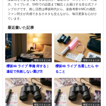
力、ライブレポ、SNSでの話題まで幅広くお届けする非公式ファ
ンブログです。推し活歴は欅坂時代から。楽曲考察やMCの感想、
ファン同士が共感できる小ネタも交えながら、毎日更新を心がけ
ています。
最近書いた記事
櫻坂４６まとめ
櫻坂４６まとめ
櫻坂46 ライブ 準備 何する｜
櫻坂46 ライブ 当選したら や
遠征で失敗しない選び方
ること
櫻坂４６まとめ
櫻坂４６まとめ