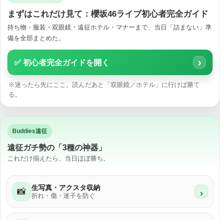
まずはこれだけ見て：櫻坂46ライブ初心者完全ガイド
持ち物・服装・双眼鏡・遠征ホテル・マナーまで、当日「詰まない」準
備を全部まとめた。
›
✅ 初心者完全ガイドを開く
※迷ったら先にここ。読んだあと「双眼鏡／ホテル」に行けば勝て
る。
Buddies遠征
遠征ガチ勢の「3種の神器」
これだけ揃えたら、当日ほぼ勝ち。
生写真・アクスタ収納
📸
›
折れ・傷・迷子を防ぐ