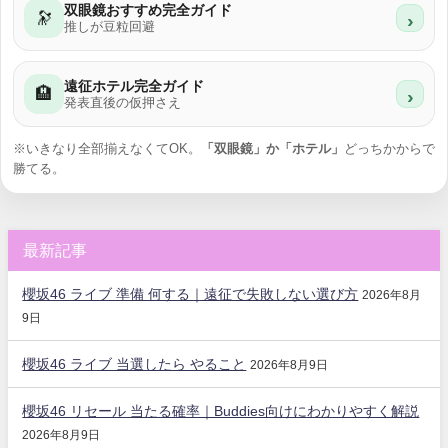
双眼鏡おすすめ完全ガイド
🔭
›
推しが豆粒回避
遠征ホテル完全ガイド
🏨
›
発表直後の仮押さえ
※いきなり全部揃えなくてOK。
「双眼鏡」か「ホテル」
どっちかからで
勝てる。
最新記事
櫻坂46 ライブ 準備 何する｜遠征で失敗しない選び方
2026年8月
9日
櫻坂46 ライブ 当選したら やること
2026年8月9日
櫻坂46 リセール 当たる確率｜Buddies向けにわかりやすく解説
2026年8月9日