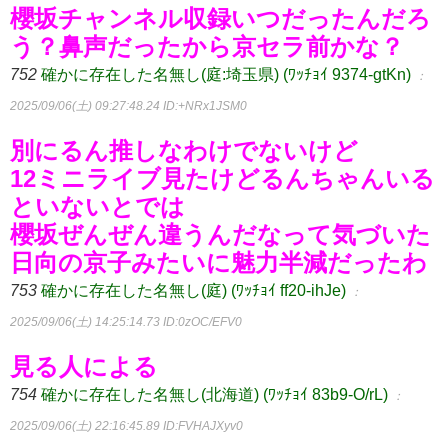
櫻坂チャンネル収録いつだったんだろ
う？鼻声だったから京セラ前かな？
752
確かに存在した名無し(庭:埼玉県) (ﾜｯﾁｮｲ 9374-gtKn)
：
2025/09/06(土) 09:27:48.24
ID:+NRx1JSM0
別にるん推しなわけでないけど
12ミニライブ見たけどるんちゃんいる
といないとでは
櫻坂ぜんぜん違うんだなって気づいた
日向の京子みたいに魅力半減だったわ
753
確かに存在した名無し(庭) (ﾜｯﾁｮｲ ff20-ihJe)
：
2025/09/06(土) 14:25:14.73
ID:0zOC/EFV0
見る人による
754
確かに存在した名無し(北海道) (ﾜｯﾁｮｲ 83b9-O/rL)
：
2025/09/06(土) 22:16:45.89
ID:FVHAJXyv0