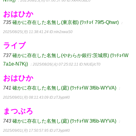
：2025/08/25(月) 07:00:57.60
ID:XkRKlSuL0
おはひか
735
確かに存在した名無し(東京都) (ﾜｯﾁｮｲ 79f5-Qhwr)
：
2025/08/25(月) 11:38:41.24
ID:nIn2xwaS0
ライブ
737
確かに存在した名無し(やわらか銀行:茨城県) (ﾜｯﾁｮｲW
7a1e-N7Kj)
：2025/08/26(火) 07:25:02.11
ID:NIUEj/cT0
おはひか
741
確かに存在した名無し(庭) (ﾜｯﾁｮｲW 3f6b-WYVA)
：
2025/09/01(月) 08:11:43.09
ID:zTJiypt40
まつぶろ
743
確かに存在した名無し(庭) (ﾜｯﾁｮｲW 3f6b-WYVA)
：
2025/09/01(月) 17:50:57.95
ID:zTJiypt40