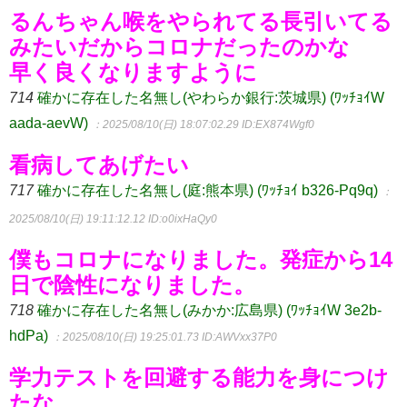
るんちゃん喉をやられてる長引いてる
みたいだからコロナだったのかな
早く良くなりますように
714
確かに存在した名無し(やわらか銀行:茨城県) (ﾜｯﾁｮｲW
aada-aevW)
：2025/08/10(日) 18:07:02.29
ID:EX874Wgf0
看病してあげたい
717
確かに存在した名無し(庭:熊本県) (ﾜｯﾁｮｲ b326-Pq9q)
：
2025/08/10(日) 19:11:12.12
ID:o0ixHaQy0
僕もコロナになりました。発症から14
日で陰性になりました。
718
確かに存在した名無し(みかか:広島県) (ﾜｯﾁｮｲW 3e2b-
hdPa)
：2025/08/10(日) 19:25:01.73
ID:AWVxx37P0
学力テストを回避する能力を身につけ
たな