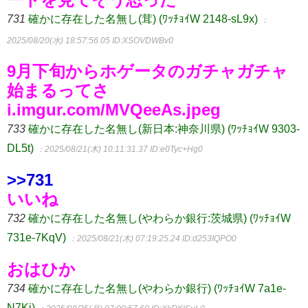
731
確かに存在した名無し(茸) (ﾜｯﾁｮｲW 2148-sL9x)
：
2025/08/20(水) 18:57:56.05
ID:XSOVDWBv0
9月下旬からホゲータのガチャガチャ
始まるってさ
i.imgur.com/MVQeeAs.jpeg
733
確かに存在した名無し(新日本:神奈川県) (ﾜｯﾁｮｲW 9303-
DL5t)
：2025/08/21(木) 10:11:31.37
ID:e0Tyc+Hg0
>>731
いいね
732
確かに存在した名無し(やわらか銀行:茨城県) (ﾜｯﾁｮｲW
731e-7KqV)
：2025/08/21(木) 07:19:25.24
ID:d253IQPO0
おはひか
734
確かに存在した名無し(やわらか銀行) (ﾜｯﾁｮｲW 7a1e-
N7Kj)