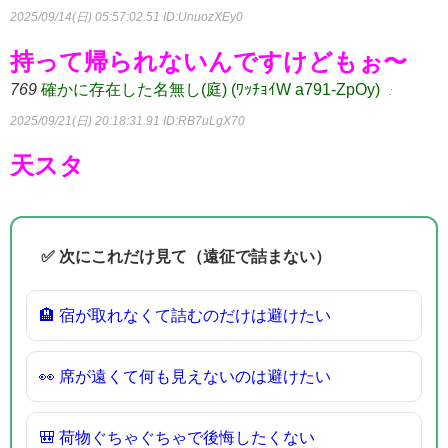
2025/09/14(日) 05:57:02.51
ID:UnuozXEy0
持って帰られないんですけどもぉ〜
769
確かに存在した名無し(庭) (ﾜｯﾁｮｲW a791-ZpOy)
：
2025/09/21(日) 20:18:31.91
ID:RB7uLgX70
天スタ
✅ 次にこれだけ見て（遠征で詰まない）
🏨 宿が取れなくて詰むのだけは避けたい
👀 席が遠くて何も見えないのは避けたい
🎒 荷物ぐちゃぐちゃで後悔したくない