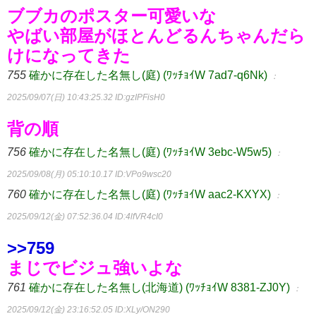
ブブカのポスター可愛いな
やばい部屋がほとんどるんちゃんだら
けになってきた
755
確かに存在した名無し(庭) (ﾜｯﾁｮｲW 7ad7-q6Nk)
：
2025/09/07(日) 10:43:25.32
ID:gzIPFisH0
背の順
756
確かに存在した名無し(庭) (ﾜｯﾁｮｲW 3ebc-W5w5)
：
2025/09/08(月) 05:10:10.17
ID:VPo9wsc20
760
確かに存在した名無し(庭) (ﾜｯﾁｮｲW aac2-KXYX)
：
2025/09/12(金) 07:52:36.04
ID:4lfVR4cI0
>>759
まじでビジュ強いよな
761
確かに存在した名無し(北海道) (ﾜｯﾁｮｲW 8381-ZJ0Y)
：
2025/09/12(金) 23:16:52.05
ID:XLy/ON290