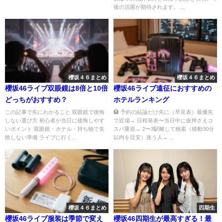
後の活躍が期待されます。 ...
櫻坂４６まとめ
櫻坂４６まとめ
櫻坂46ライブ双眼鏡は8倍と10倍
櫻坂46ライブ遠征におすすめの
どっちがおすすめ？
ホテルランキング
この記事で先にわかること 双眼鏡で後悔
🏨 予約の結論だけ先に（早見表）最優先
しない選び方 初心者が当日に後悔しやす
で近場→ 日程発表〜当日中に仮押さえコ
いポイント 双眼鏡・ホテル・持ち物で失
スパ重視→ 2〜3駅離して検索（移動30分
敗しない準備 ライブに行く...
以内を目安）迷う人→ ...
櫻坂４６まとめ
四期生
櫻坂46ライブ服装は季節で変え
櫻坂46四期生が最高すぎる！最