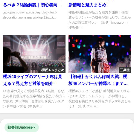
るべき？結論解説｜初心者向け
新情報と魅力まとめ
にわかりやすく解説
.autopost-btnwrap{display:block;text-
櫻坂46四期生が新たな魅力を発揮！個性
decoration:none;margin-top:12px;}...
豊かなメンバーの成長が楽しみで、これか
らの活躍に期待大。 （出典 i.imgur.com）
櫻坂46 ...
櫻坂４６まとめ
三期生
櫻坂46ライブのアリーナ席は見
【朗報】かくれんぼ耐久戦、櫻
える？見え方と対策を紹介
坂46メンバーが神隠れ！ま？こ
れ競技史に残るやろ！
👀 座席の見え方:判断早見表（結論）あな
櫻坂46メンバーが挑む8時間耐久かくれん
たの目的優先する座席表情を見たい前方＋
ぼ！31人のチャレンジャーが神隠れし、
双眼鏡（8〜10倍）全体演出を見たいスタ
視聴者も共にスリル満点のドラマを楽しも
ンド中段〜前段（中央寄...
う！ （出典 YouTu...
初参戦Buddiesへ