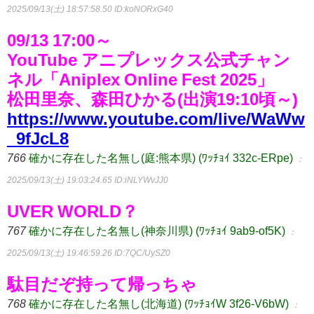
2025/09/13(土) 18:57:58.50
ID:koNORxG40
09/13 17:00～
YouTube アニプレックス公式チャン
ネル「Aniplex Online Fest 2025」
松田里奈、森田ひかる(出演19:10頃～)
https://www.youtube.com/live/WaWw
_9fJcL8
766
確かに存在した名無し(庭:熊本県) (ﾜｯﾁｮｲ 332c-ERpe)
：
2025/09/13(土) 19:03:24.65
ID:iNLYWvJJ0
UVER WORLD？
767
確かに存在した名無し(神奈川県) (ﾜｯﾁｮｲ 9ab9-of5K)
：
2025/09/13(土) 19:46:59.26
ID:7QC/UySZ0
駄目だぞ持って帰っちゃ
768
確かに存在した名無し(北海道) (ﾜｯﾁｮｲW 3f26-V6bW)
：