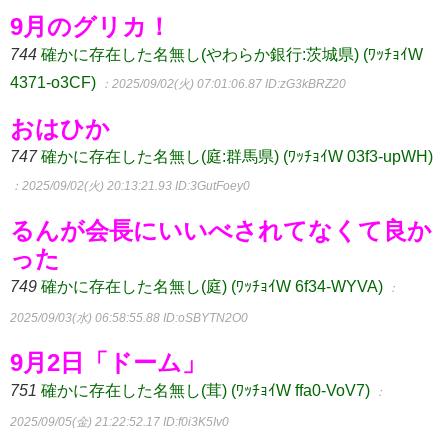
9月のグリカ！
744
確かに存在した名無し(やわらか銀行:茨城県) (ﾜｯﾁｮｲW
4371-o3CF)
：2025/09/02(火) 07:01:06.87
ID:zG3kBRZ20
おはひか
747
確かに存在した名無し(庭:群馬県) (ﾜｯﾁｮｲW 03f3-upWH)
：2025/09/02(火) 20:13:21.93
ID:3GutFoey0
るんが会長にいいべされてなくて良か
った
749
確かに存在した名無し(庭) (ﾜｯﾁｮｲW 6f34-WYVA)
：
2025/09/03(水) 06:58:55.88
ID:oSBYTN2O0
9月2日「ドーム」
751
確かに存在した名無し(茸) (ﾜｯﾁｮｲW ffa0-VoV7)
：
2025/09/05(金) 21:22:52.17
ID:f0i3K5Iv0