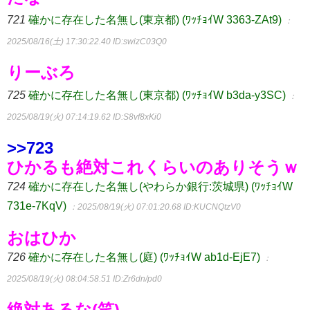
721
確かに存在した名無し(東京都) (ﾜｯﾁｮｲW 3363-ZAt9)
：
2025/08/16(土) 17:30:22.40
ID:swizC03Q0
りーぶろ
725
確かに存在した名無し(東京都) (ﾜｯﾁｮｲW b3da-y3SC)
：
2025/08/19(火) 07:14:19.62
ID:S8vf8xKi0
>>723
ひかるも絶対これくらいのありそうｗ
724
確かに存在した名無し(やわらか銀行:茨城県) (ﾜｯﾁｮｲW
731e-7KqV)
：2025/08/19(火) 07:01:20.68
ID:KUCNQtzV0
おはひか
726
確かに存在した名無し(庭) (ﾜｯﾁｮｲW ab1d-EjE7)
：
2025/08/19(火) 08:04:58.51
ID:Zr6dn/pd0
絶対あるな(笑)