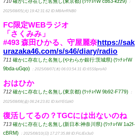
710
確かに存在した名無し(東京都) (ﾜｯﾁｮｲW cd63-kzz9)
：
2025/08/05(火) 19:42:31.62
ID:M8ArrRNB0
FC限定WEBラジオ
「さくみみ」
#493 森田ひかる、守屋麗奈
https://sak
urazaka46.com/s/s46/diary/radio
711
確かに存在した名無し(やわらか銀行:茨城県) (ﾜｯﾁｮｲW
9bda-uGqo)
：2025/08/07(木) 06:03:54.31
ID:65S9proA0
おはひか
712
確かに存在した名無し(東京都) (ﾜｯﾁｮｲW 9b92-F779)
：
2025/08/08(金) 06:24:23.81
ID:IotYEGzk0
復活してるの？TGCには出ないのね
713
確かに存在した名無し(新日本:神奈川県) (ﾜｯﾁｮｲW 1a2f-
cBRM)
：2025/08/10(日) 17:27:35.88
ID:FrLlEx3u0