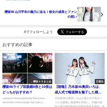
櫻坂46 山川宇衣の魅力に迫る！彼女の成長とファン
の想い
Xでフォローしよう
おすすめの記事
櫻坂４６まとめ
五期生
櫻坂46ライブ双眼鏡8倍と10倍は
【朗報】乃木坂46奥田いろは、
どっちがおすすめ？
成人式で報道陣を魅了した模
様！
.autopost-btnwrap{display:block;text-
乃木坂46の奥田いろはが成人式で馬ダジ
decoration:none;margin-top:12px;}...
ャレを披露し報道陣を笑顔に。20歳の彼
女は車の免許取得を目指す決意を表明。今