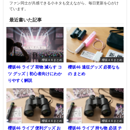
ファン同士が共感できる小ネタも交えながら、毎日更新を心がけ
ています。
最近書いた記事
櫻坂４６まとめ
櫻坂４６まとめ
櫻坂46 ライブ 荷物 減らす コ
櫻坂46 遠征グッズ 必要なも
ツ グッズ｜初心者向けにわか
の まとめ
りやすく解説
櫻坂４６まとめ
櫻坂４６まとめ
櫻坂46 ライブ 便利グッズ お
櫻坂46 ライブ 持ち物 必須 チ