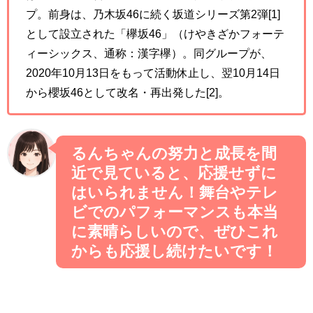
プ。前身は、乃木坂46に続く坂道シリーズ第2弾[1]
として設立された「欅坂46」（けやきざかフォーテ
ィーシックス、通称：漢字欅）。同グループが、
2020年10月13日をもって活動休止し、翌10月14日
から櫻坂46として改名・再出発した[2]。
るんちゃんの努力と成長を間
近で見ていると、応援せずに
はいられません！舞台やテレ
ビでのパフォーマンスも本当
に素晴らしいので、ぜひこれ
からも応援し続けたいです！