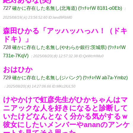
727
確かに存在した名無し(北海道) (ﾜｯﾁｮｲW 8181-o0Eb)
：
2025/08/19(火) 23:56:52.60
ID:iwvd9RbM0
森田ひかる「アッハッハっハ！（ドキ
ドキ）」
728
確かに存在した名無し(やわらか銀行:茨城県) (ﾜｯﾁｮｲW
731e-7KqV)
：2025/08/20(水) 12:57:32.38
ID:QxWcrHMu0
おはひか
729
確かに存在した名無し(ジパング) (ﾜｯﾁｮｲW ab7a-Ymbz)
：2025/08/20(水) 14:27:06.66
ID:MKc2IUL50
けやかけで虹彦先生がひかちゃんはマ
ニアックな人を好きになると診断して
いたけどなんとなく分かる気がするｗ
彼女にしたいメンバーやananのアンケ
ートを見てそう思った