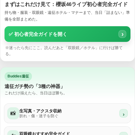
まずはこれだけ見て：櫻坂46ライブ初心者完全ガイド
持ち物・服装・双眼鏡・遠征ホテル・マナーまで、当日「詰まない」準
備を全部まとめた。
›
✅ 初心者完全ガイドを開く
※迷ったら先にここ。読んだあと「双眼鏡／ホテル」に行けば勝て
る。
Buddies遠征
遠征ガチ勢の「3種の神器」
これだけ揃えたら、当日ほぼ勝ち。
生写真・アクスタ収納
📸
›
折れ・傷・迷子を防ぐ
双眼鏡おすすめ完全ガイド