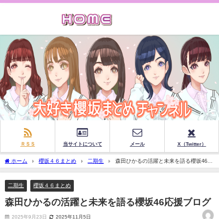
ＲＳＳ
当サイトについて
メール
X（Twitter）
ホーム
櫻坂４６まとめ
二期生
森田ひかるの活躍と未来を語る櫻坂46応
援ブログ
二期生
櫻坂４６まとめ
森田ひかるの活躍と未来を語る櫻坂46応援ブログ
2025年9月23日
2025年11月5日