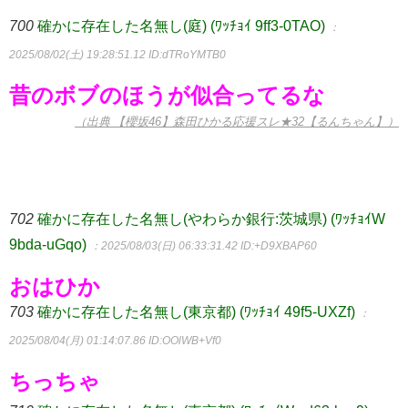
700
確かに存在した名無し(庭) (ﾜｯﾁｮｲ 9ff3-0TAO)
：
2025/08/02(土) 19:28:51.12
ID:dTRoYMTB0
昔のボブのほうが似合ってるな
（出典 【櫻坂46】森田ひかる応援スレ★32【るんちゃん】）
702
確かに存在した名無し(やわらか銀行:茨城県) (ﾜｯﾁｮｲW
9bda-uGqo)
：2025/08/03(日) 06:33:31.42
ID:+D9XBAP60
おはひか
703
確かに存在した名無し(東京都) (ﾜｯﾁｮｲ 49f5-UXZf)
：
2025/08/04(月) 01:14:07.86
ID:OOlWB+Vf0
ちっちゃ