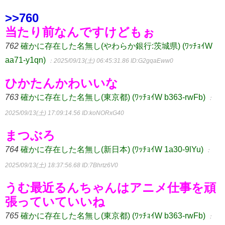
>>760
当たり前なんですけどもぉ
762
確かに存在した名無し(やわらか銀行:茨城県) (ﾜｯﾁｮｲW
aa71-y1qn)
：2025/09/13(土) 06:45:31.86
ID:G2gqaEww0
ひかたんかわいいな
763
確かに存在した名無し(東京都) (ﾜｯﾁｮｲW b363-rwFb)
：
2025/09/13(土) 17:09:14.56
ID:koNORxG40
まつぶろ
764
確かに存在した名無し(新日本) (ﾜｯﾁｮｲW 1a30-9lYu)
：
2025/09/13(土) 18:37:56.68
ID:7Bhrtz6V0
うむ最近るんちゃんはアニメ仕事を頑
張っていていいね
765
確かに存在した名無し(東京都) (ﾜｯﾁｮｲW b363-rwFb)
：