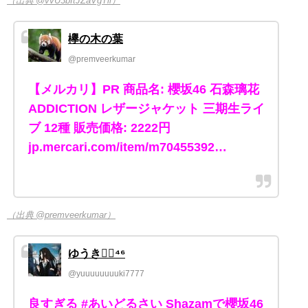
（出典 @vvU3bItJZaVgTii）
欅の木の葉
@premveerkumar
【メルカリ】PR 商品名: 櫻坂46 石森璃花
ADDICTION レザージャケット 三期生ライ
ブ 12種 販売価格: 2222円
jp.mercari.com/item/m70455392…
（出典 @premveerkumar）
ゆうき◢͟￨⁴⁶
@yuuuuuuuuki7777
良すぎる #あいどるさい Shazamで櫻坂46