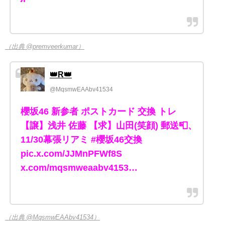
（出典 @premveerkumar）
👑R👑
@MqsmwEAAbv41534
櫻坂46 新参者 ポストカード 交換 トレ
【譲】浅井 佐藤 【求】山田(笑顔) 郵送📮、
11/30幕張リアミ #櫻坂46交換
pic.x.com/JJMnPFWf8S
x.com/mqsmweaabv4153…
（出典 @MqsmwEAAbv41534）