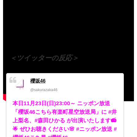
（出典 Youtube）
＜ツイッターの反応＞
櫻坂46
@sakurazaka46
本日11月23日(日)23:00～ ニッポン放送
「櫻坂46こちら有楽町星空放送局」に #井
上梨名、#森田ひかる が出演いたします📻
🌟 ぜひお聴きください🌸 #ニッポン放送 #