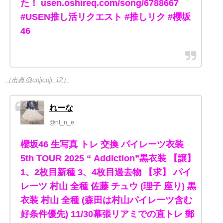
た！ usen.oshireq.com/song/6788667
#USEN推し活リクエスト #推しリク #櫻坂
46
（出典 @cojicoji_12）
れーな
@nt_n_e
櫻坂46 生写真 トレ 交換 パイレーツ衣装
5th TOUR 2025 “ Addiction”黒衣装 【譲】
1、2枚目新種 3、4枚目過去物 【求】 パイ
レーツ 村山 全種 佐藤 チュウ (理子 座り) 黒
衣装 村山 全種 (森田は村山パイレーツ含む
好条件優先) 11/30幕張リアミでの直トレ 郵