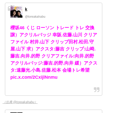
k
@toreakahabu
櫻坂46 くじ ローソン トレード トレ 交換
譲）アクリルバッジ 幸阪.佐藤.山川 クリア
ファイル 村井.山下 クリップ田村.松田.守
屋.山下 求）アクスタ:藤吉 クリップ:山﨑.
藤吉.向井.的野 クリアファイル:向井.的野
アクリルバッジ:藤吉.的野.向井 緩）アクス
タ:遠藤光.小島.佐藤.松本 会場トレ希望
pic.x.com/2CxijlNnmu
（出典 @toreakahabu）