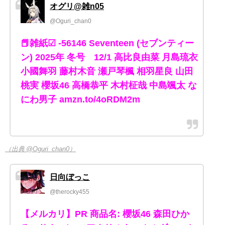
オグリ@雑n05
@Oguri_chan0
📕雑紙☑ -56146 Seventeen (セブンティー
ン) 2025年 冬号 12/1 高比良由菜 月島琉衣
小國舞羽 藤村木音 瀬戸琴楓 相羽星良 山田
桃実 櫻坂46 高橋恭平 木村柾哉 中島颯太 な
にわ男子 amzn.to/4oRDM2m
（出典 @Oguri_chan0）
日向ぼっこ
@therocky455
【メルカリ】PR 商品名: 櫻坂46 森田ひか