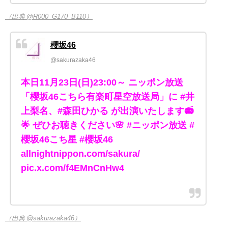
（出典 @R000_G170_B110）
櫻坂46
@sakurazaka46
本日11月23日(日)23:00～ ニッポン放送
「櫻坂46こちら有楽町星空放送局」に #井
上梨名、#森田ひかる が出演いたします📻
🌟 ぜひお聴きください🌸 #ニッポン放送 #
櫻坂46こち星 #櫻坂46
allnightnippon.com/sakura/
pic.x.com/f4EMnCnHw4
（出典 @sakurazaka46）