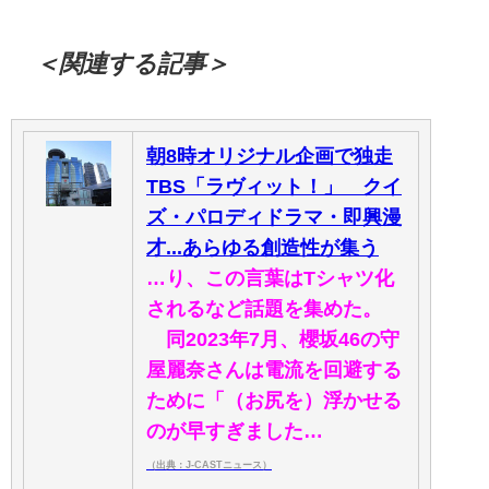
＜関連する記事＞
朝8時オリジナル企画で独走
TBS「ラヴィット！」 クイ
ズ・パロディドラマ・即興漫
才...あらゆる創造性が集う
…り、この言葉はTシャツ化
されるなど話題を集めた。
同2023年7月、櫻坂46の守
屋麗奈さんは電流を回避する
ために「（お尻を）浮かせる
のが早すぎました…
（出典：J-CASTニュース）