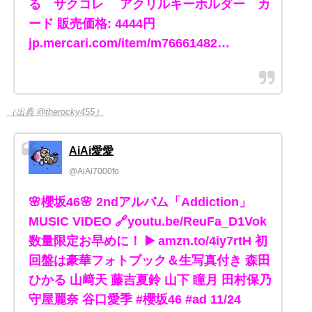
る サクコレ アクリルキーホルダー カ
ード 販売価格: 4444円
jp.mercari.com/item/m76661482…
（出典 @therocky455）
AiAi愛愛
@AiAi7000fo
🌸櫻坂46🌸 2ndアルバム「Addiction」
MUSIC VIDEO 🔗youtu.be/ReuFa_D1Vok
数量限定お早めに！ ▶️ amzn.to/4iy7rtH 初
回盤は豪華フォトブック＆生写真付き 森田
ひかる 山﨑天 藤吉夏鈴 山下 瞳月 田村保乃
守屋麗奈 谷口愛季 #櫻坂46 #ad 11/24