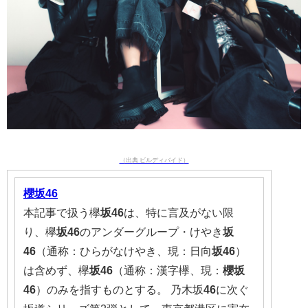
（出典 ビルディバイド）
櫻坂
46
本記事で扱う欅
坂
46
は、特に言及がない限
り、欅
坂
46
のアンダーグループ・けやき
坂
46
（通称：ひらがなけやき、現：日向
坂
46
）
は含めず、欅
坂
46
（通称：漢字欅、現：
櫻坂
46
）のみを指すものとする。 乃木坂
46
に次ぐ