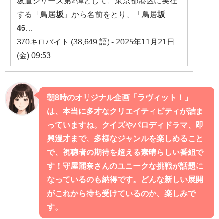
坂道シリーズ第2弾として、東京都港区に実在
する「鳥居
坂
」から名前をとり、「鳥居
坂
46
…
370キロバイト (38,649 語) - 2025年11月21日
(金) 09:53
朝8時のオリジナル企画「ラヴィット！」
は、本当に多才なクリエイティビティが詰ま
っていますね。クイズやパロディドラマ、即
興漫才まで、多様なジャンルを楽しめること
で、視聴者の期待を超える素晴らしい番組で
す！守屋麗奈さんのユニークな挑戦が話題に
なっているのも納得です。どんな新しい展開
がこれから待ち受けているのか、楽しみで
す。