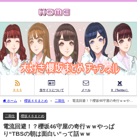
ＲＳＳ
当サイトについて
メール
X（Twitter）
ホーム
櫻坂４６まとめ
二期生
電流回避！？櫻坂46守屋の奇行ｗｗやっ
ぱり“TBSの朝は面白い”って話ｗｗ
二期生
櫻坂４６まとめ
電流回避！？櫻坂46守屋の奇行ｗｗやっぱ
り“TBSの朝は面白い”って話ｗｗ