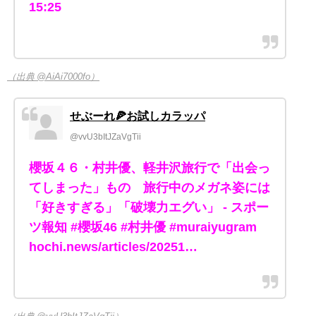
15:25
（出典 @AiAi7000fo）
せぶーれ🍕お試しカラッパ
@vvU3bItJZaVgTii
櫻坂４６・村井優、軽井沢旅行で「出会っ
てしまった」もの 旅行中のメガネ姿には
「好きすぎる」「破壊力エグい」 - スポー
ツ報知 #櫻坂46 #村井優 #muraiyugram
hochi.news/articles/20251…