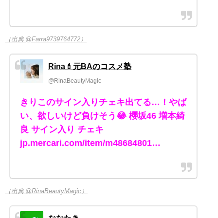
（出典 @Farra9739764772）
Rina💄元BAのコスメ塾
@RinaBeautyMagic
きりこのサイン入りチェキ出てる…！やば
い、欲しいけど負けそう😂 櫻坂46 増本綺
良 サイン入り チェキ
jp.mercari.com/item/m48684801…
（出典 @RinaBeautyMagic）