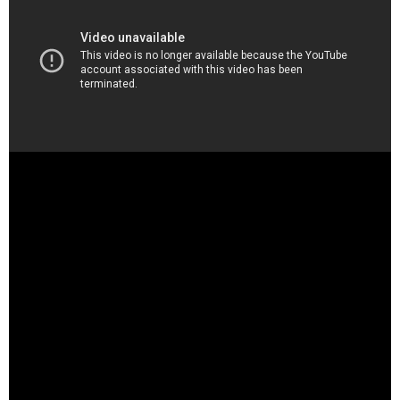
（出典 Youtube）
【アーカイブ】的野のバレンタイン前夜祭クッキング【チ
ョコを渡したい相手とは！？】 - YouTube