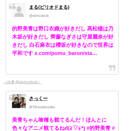
まる(ピリオドまる)
@skmcskrzk
的野美青は野口衣織が好きだし 髙松瞳は乃
木坂が好きだし 齊藤なぎさは守屋麗奈が好
きだし 白石麻衣は櫻坂が好きなので世界は
平和です x.com/pomu_baron/sta…
（出典 @skmcskrzk）
さっくー
@39rasakusaku
美青ちゃん喰種も観てるんだ！ほんとに
色々なアニメ観てるねd(≧▽≦*) #的野美青 #