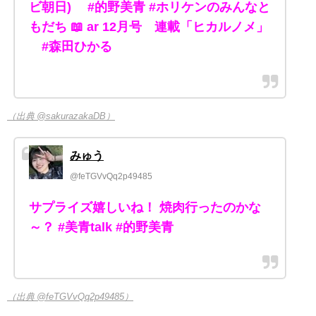
ビ朝日) #的野美青 #ホリケンのみんなと
もだち 📖 ar 12月号 連載「ヒカルノメ」
#森田ひかる
（出典 @sakurazakaDB）
みゅう
@feTGVvQq2p49485
サプライズ嬉しいね！ 焼肉行ったのかな
～？ #美青talk #的野美青
（出典 @feTGVvQq2p49485）