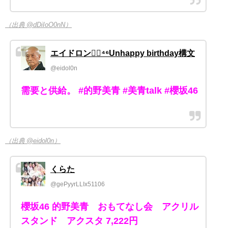
（出典 @dDiIoO0nN）
エイドロン◢͟￨⁴⁶Unhappy birthday構文
@eidol0n
需要と供給。 #的野美青 #美青talk #櫻坂46
（出典 @eidol0n）
くらた
@gePyyrLLIx51106
櫻坂46 的野美青 おもてなし会 アクリル
スタンド アクスタ 7,222円