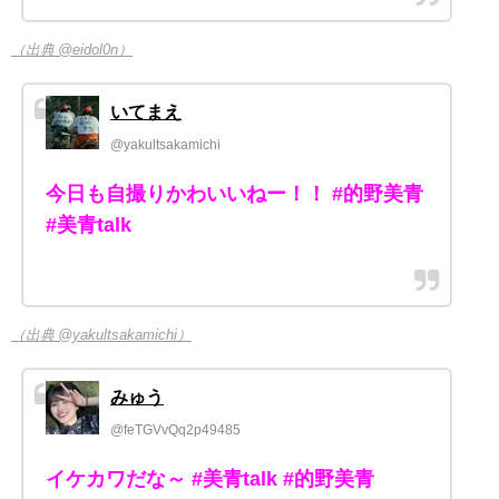
（出典 @eidol0n）
いてまえ
@yakultsakamichi
今日も自撮りかわいいねー！！ #的野美青
#美青talk
（出典 @yakultsakamichi）
みゅう
@feTGVvQq2p49485
イケカワだな～ #美青talk #的野美青