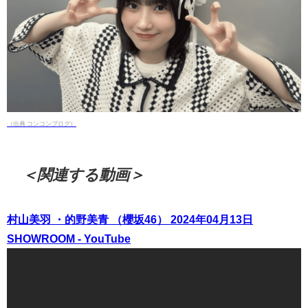
（出典 コンコンブログ）
＜関連する動画＞
村山美羽 ・的野美青 （櫻坂46） 2024年04月13日
SHOWROOM - YouTube