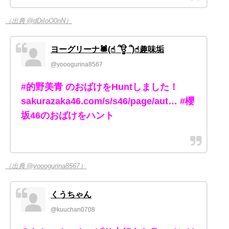
（出典 @dDiIoO0nN）
ヨーグリーナ🕷️(☝︎ ՞ਊ ՞)☝︎趣味垢
@yooogurina8567
#的野美青 のおばけをHuntしました！
sakurazaka46.com/s/s46/page/aut… #櫻
坂46のおばけをハント
（出典 @yooogurina8567）
くうちゃん
@kuuchan0708