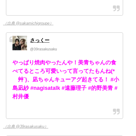
（出典 @sakamichigroupe）
さっくー
@39rasakusaku
やっぱり焼肉やったんや！美青ちゃんの食
べてるところ可愛いって言ってたもんね(*
´艸`)、凪ちゃんキューアグ起きてる！ #小
島凪紗 #nagisatalk #遠藤理子 #的野美青 #
村井優
（出典 @39rasakusaku）