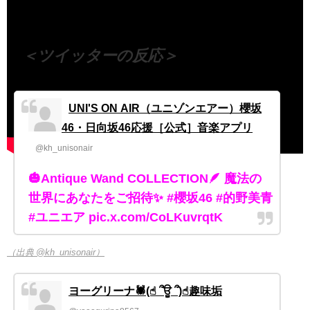
（出典 Youtube）
＜ツイッターの反応＞
UNI'S ON AIR（ユニゾンエアー）櫻坂
46・日向坂46応援［公式］音楽アプリ
@kh_unisonair
🎃Antique Wand COLLECTION🪶 魔法の
世界にあなたをご招待✨️ #櫻坂46 #的野美青
#ユニエア pic.x.com/CoLKuvrqtK
（出典 @kh_unisonair）
ヨーグリーナ🕷️(☝︎ ՞ਊ ՞)☝︎趣味垢