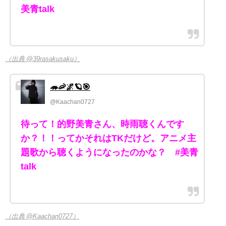
美青talk
（出典 @39rasakusaku）
🦔🦐🌌🪐🎯
@Kaachan0727
待って！的野美青さん、時雨聴くんです
か？！！ってかそれはTKだけど。アニメ主
題歌から聴くようになったのかな？ #美青
talk
（出典 @Kaachan0727）