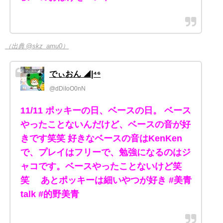
（出典 @skz_amu0）
でぃおん ◢|⁴⁶
@dDiIoO0nN
11/11 ポッキーの日、ベースの日。 ベース
やったことないんだけど、ベースの音が好
きです笑笑 好きなベースの音はKenKen
で、プレイはフリーで、勉強になるのはジ
ャコです。ベースやったことないけど笑
笑 あとポッキーは細いやつが好き #美青
talk #的野美青