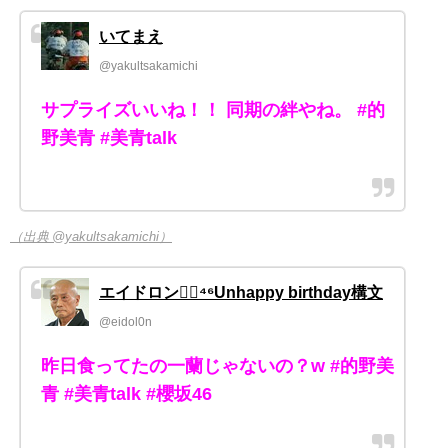
いてまえ
@yakultsakamichi
サプライズいいね！！ 同期の絆やね。 #的
野美青 #美青talk
（出典 @yakultsakamichi）
エイドロン◢͟￨⁴⁶Unhappy birthday構文
@eidol0n
昨日食ってたの一蘭じゃないの？w #的野美
青 #美青talk #櫻坂46