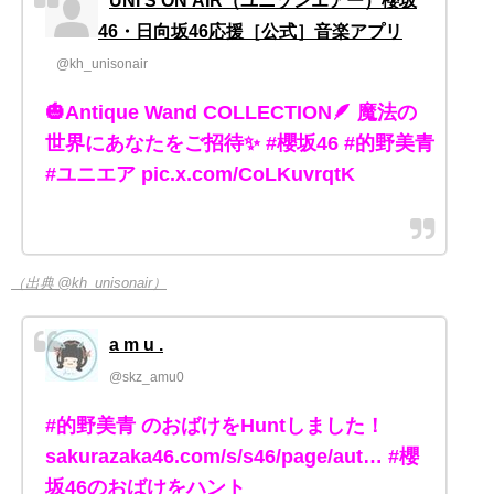
46・日向坂46応援［公式］音楽アプリ
@kh_unisonair
🎃Antique Wand COLLECTION🪶 魔法の
世界にあなたをご招待✨️ #櫻坂46 #的野美青
#ユニエア pic.x.com/CoLKuvrqtK
（出典 @kh_unisonair）
a m u .
@skz_amu0
#的野美青 のおばけをHuntしました！
sakurazaka46.com/s/s46/page/aut… #櫻
坂46のおばけをハント