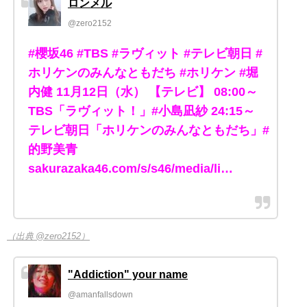
ロンメル
@zero2152
#櫻坂46 #TBS #ラヴィット #テレビ朝日 #
ホリケンのみんなともだち #ホリケン #堀
内健 11月12日（水） 【テレビ】 08:00～
TBS「ラヴィット！」#小島凪紗 24:15～
テレビ朝日「ホリケンのみんなともだち」#
的野美青
sakurazaka46.com/s/s46/media/li…
（出典 @zero2152）
"Addiction" your name
@amanfallsdown