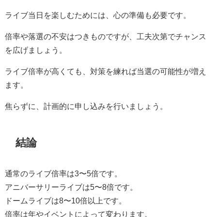
ライブ当日を楽しむためには、心の準備も必要です。
倍率や落選の不安はつきものですが、工夫次第でチャンス
を広げましょう。
ライブ倍率が高くても、対策を練れば当選の可能性が増え
ます。
焦らずに、計画的に申し込みを行いましょう。
結論
通常のライブ倍率は3〜5倍です。
アニバーサリーライブは5〜8倍です。
ドームライブは8〜10倍以上です。
倍率は年やイベントによって変わります。