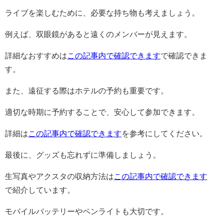
ライブを楽しむために、必要な持ち物も考えましょう。
例えば、双眼鏡があると遠くのメンバーが見えます。
詳細なおすすめは
この記事内で確認できます
で確認できま
す。
また、遠征する際はホテルの予約も重要です。
適切な時期に予約することで、安心して参加できます。
詳細は
この記事内で確認できます
を参考にしてください。
最後に、グッズも忘れずに準備しましょう。
生写真やアクスタの収納方法は
この記事内で確認できます
で紹介しています。
モバイルバッテリーやペンライトも大切です。