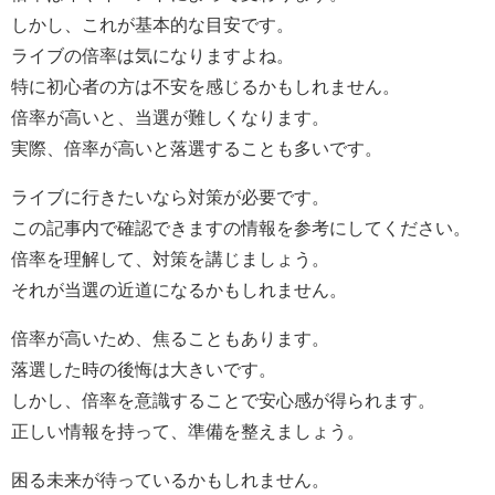
しかし、これが基本的な目安です。
ライブの倍率は気になりますよね。
特に初心者の方は不安を感じるかもしれません。
倍率が高いと、当選が難しくなります。
実際、倍率が高いと落選することも多いです。
ライブに行きたいなら対策が必要です。
この記事内で確認できますの情報を参考にしてください。
倍率を理解して、対策を講じましょう。
それが当選の近道になるかもしれません。
倍率が高いため、焦ることもあります。
落選した時の後悔は大きいです。
しかし、倍率を意識することで安心感が得られます。
正しい情報を持って、準備を整えましょう。
困る未来が待っているかもしれません。