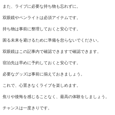
また、ライブに必要な持ち物も忘れずに。
双眼鏡やペンライトは必須アイテムです。
持ち物は事前に整理しておくと安心です。
困る未来を避けるために準備を怠らないでください。
双眼鏡はこの記事内で確認できますで確認できます。
宿泊先は早めに予約しておくと安心です。
必要なグッズは事前に揃えておきましょう。
これで、心置きなくライブを楽しめます。
焦りや後悔を感じることなく、最高の体験をしましょう。
チャンスは一度きりです。