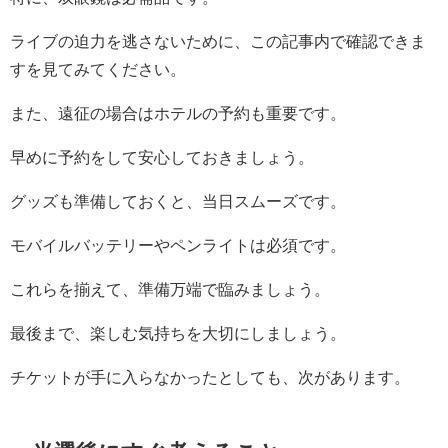
ライブの迫力を逃さないために、この記事内で確認できま
すを見てみてください。
また、遠征の場合はホテルの予約も重要です。
早めに予約をして安心しておきましょう。
グッズも準備しておくと、当日スムーズです。
モバイルバッテリーやペンライトは必須です。
これらを揃えて、準備万端で臨みましょう。
最後まで、楽しむ気持ちを大切にしましょう。
チケットが手に入らなかったとしても、次があります。