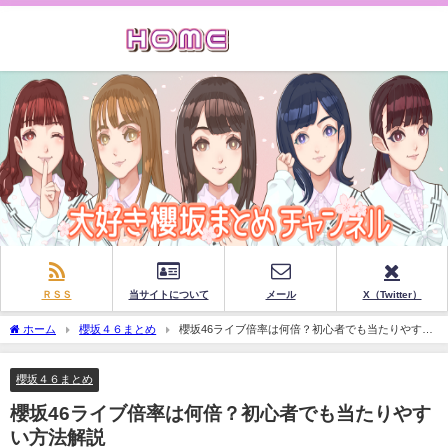
ＲＳＳ
当サイトについて
メール
X（Twitter）
ホーム
櫻坂４６まとめ
櫻坂46ライブ倍率は何倍？初心者でも当たりやすい
方法解説
櫻坂４６まとめ
櫻坂46ライブ倍率は何倍？初心者でも当たりやす
い方法解説