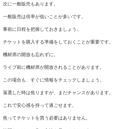
次に一般販売もあります。
一般販売は倍率が低いことが多いです。
事前に日程を把握しておきましょう。
チケットを購入する準備をしておくことが重要です。
機材席の開放も忘れずに。
ライブ前に機材席が開放されることがあります。
この場合も、すぐに情報をチェックしましょう。
落選した時は焦りますが、まだチャンスがあります。
これで安心感を持って過ごせます。
焦ってチケットを買う必要はありません。