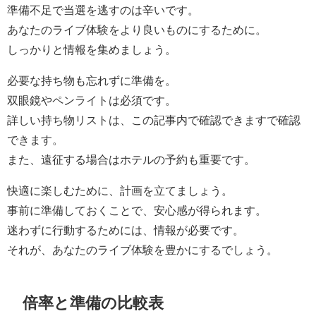
準備不足で当選を逃すのは辛いです。
あなたのライブ体験をより良いものにするために。
しっかりと情報を集めましょう。
必要な持ち物も忘れずに準備を。
双眼鏡やペンライトは必須です。
詳しい持ち物リストは、この記事内で確認できますで確認
できます。
また、遠征する場合はホテルの予約も重要です。
快適に楽しむために、計画を立てましょう。
事前に準備しておくことで、安心感が得られます。
迷わずに行動するためには、情報が必要です。
それが、あなたのライブ体験を豊かにするでしょう。
倍率と準備の比較表