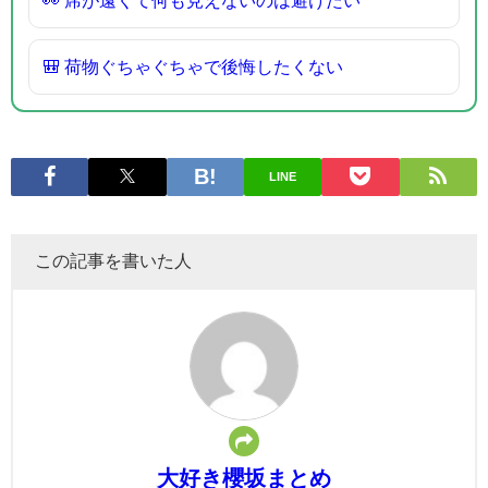
👀 席が遠くて何も見えないのは避けたい
🎒 荷物ぐちゃぐちゃで後悔したくない
LINE
この記事を書いた人
大好き櫻坂まとめ