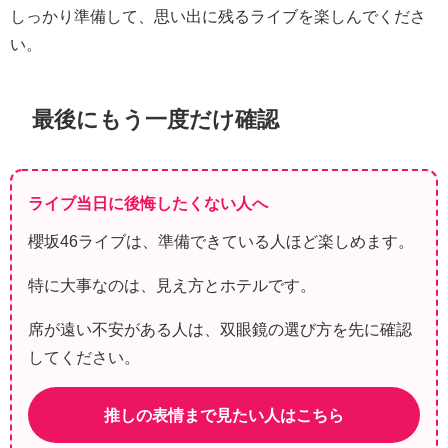
しっかり準備して、思い出に残るライブを楽しんでくださ
い。
最後にもう一度だけ確認
ライブ当日に後悔したくない人へ
櫻坂46ライブは、準備できている人ほど楽しめます。
特に大事なのは、見え方とホテルです。
席が遠い不安がある人は、双眼鏡の選び方を先に確認
してください。
推しの表情まで見たい人はこちら