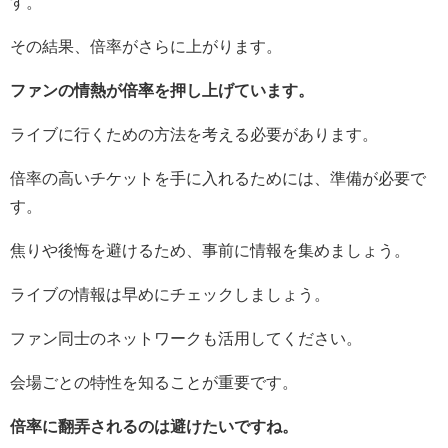
す。
その結果、倍率がさらに上がります。
ファンの情熱が倍率を押し上げています。
ライブに行くための方法を考える必要があります。
倍率の高いチケットを手に入れるためには、準備が必要で
す。
焦りや後悔を避けるため、事前に情報を集めましょう。
ライブの情報は早めにチェックしましょう。
ファン同士のネットワークも活用してください。
会場ごとの特性を知ることが重要です。
倍率に翻弄されるのは避けたいですね。