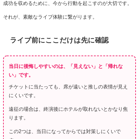
成功を収めるために、今から行動を起こすのが大切です。
それが、素敵なライブ体験に繋がります。
ライブ前にここだけは先に確認
当日に後悔しやすいのは、「見えない」と「帰れな
い」です。
チケットに当たっても、席が遠いと推しの表情が見え
にくいです。
遠征の場合は、終演後にホテルが取れないとかなり焦
ります。
この2つは、当日になってからでは対策しにくいで