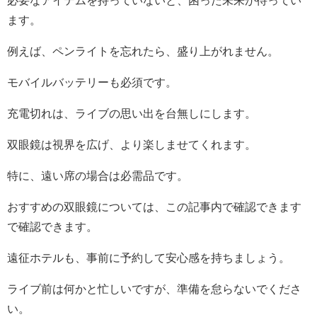
必要なアイテムを持っていないと、困った未来が待ってい
ます。
例えば、ペンライトを忘れたら、盛り上がれません。
モバイルバッテリーも必須です。
充電切れは、ライブの思い出を台無しにします。
双眼鏡は視界を広げ、より楽しませてくれます。
特に、遠い席の場合は必需品です。
おすすめの双眼鏡については、この記事内で確認できます
で確認できます。
遠征ホテルも、事前に予約して安心感を持ちましょう。
ライブ前は何かと忙しいですが、準備を怠らないでくださ
い。