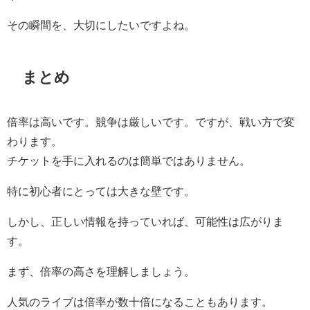
その瞬間を、大切にしたいですよね。
まとめ
倍率は高いです。競争は厳しいです。ですが、戦い方で変
わります。
チケットを手に入れるのは簡単ではありません。
特に初心者にとっては大きな壁です。
しかし、正しい情報を持っていれば、可能性は広がりま
す。
まず、倍率の高さを理解しましょう。
人気のライブは倍率が数十倍になることもあります。