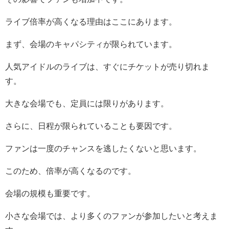
ライブ倍率が高くなる理由はここにあります。
まず、会場のキャパシティが限られています。
人気アイドルのライブは、すぐにチケットが売り切れま
す。
大きな会場でも、定員には限りがあります。
さらに、日程が限られていることも要因です。
ファンは一度のチャンスを逃したくないと思います。
このため、倍率が高くなるのです。
会場の規模も重要です。
小さな会場では、より多くのファンが参加したいと考えま