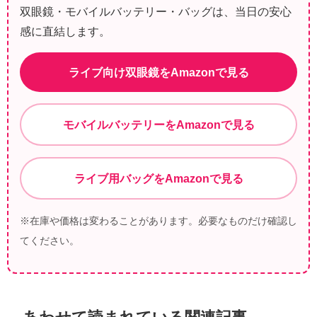
双眼鏡・モバイルバッテリー・バッグは、当日の安心
感に直結します。
ライブ向け双眼鏡をAmazonで見る
モバイルバッテリーをAmazonで見る
ライブ用バッグをAmazonで見る
※在庫や価格は変わることがあります。必要なものだけ確認し
てください。
あわせて読まれている関連記事