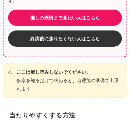
す。
推しの表情まで見たい人はこちら
終演後に焦りたくない人はこちら
ここは流し読みしないでください。
倍率を知るだけで終わると、当選後の準備で出遅
れます。
当たりやすくする方法