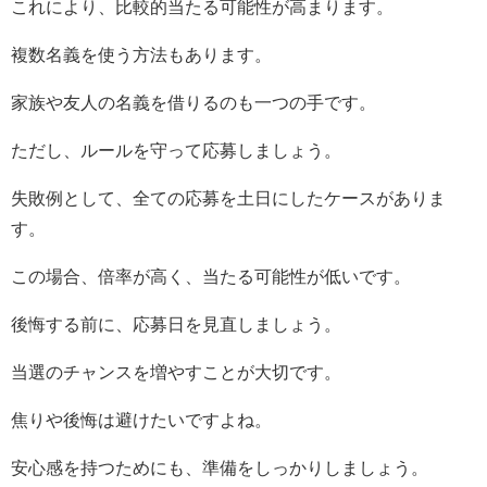
これにより、比較的当たる可能性が高まります。
複数名義を使う方法もあります。
家族や友人の名義を借りるのも一つの手です。
ただし、ルールを守って応募しましょう。
失敗例として、全ての応募を土日にしたケースがありま
す。
この場合、倍率が高く、当たる可能性が低いです。
後悔する前に、応募日を見直しましょう。
当選のチャンスを増やすことが大切です。
焦りや後悔は避けたいですよね。
安心感を持つためにも、準備をしっかりしましょう。