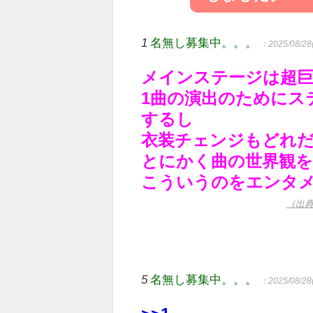
1
名無し募集中。。。
：2025/08/28(
メインステージは超
1曲の演出のためにス
するし
衣装チェンジもどれ
とにかく曲の世界観
こういうのをエンタ
（出
5
名無し募集中。。。
：2025/08/28(