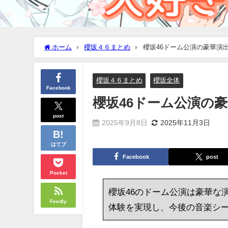
ホーム
櫻坂４６まとめ
櫻坂46ドーム公演の豪華演
櫻坂４６まとめ
櫻坂全体
Facebook
櫻坂46ドーム公演の
post
2025年9月8日
2025年11月3日
はてブ
Facebook
post
Pocket
櫻坂46のドーム公演は豪華な
Feedly
体験を実現し、今後の音楽シ