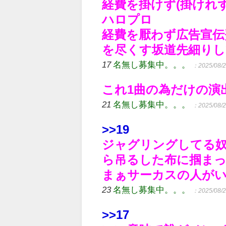
経費を掛けず(掛けれ
ハロプロ
経費を厭わず広告宣伝
を尽くす坂道先細り
17
名無し募集中。。。
：2025/08/2
これ1曲の為だけの演
21
名無し募集中。。。
：2025/08/2
>>19
ジャグリングしてる
ら吊るした布に掴ま
まぁサーカスの人が
23
名無し募集中。。。
：2025/08/2
>>17