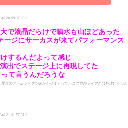
木) 20:58:07.23 0
巨大で液晶だらけで噴水も山ほどあった
テージにサーカスが来てパフォーマンス
だけするんだよって感じ
を演出でステージ上に再現してた
メって言うんだろうな
典 櫻坂のドームライブが金かかりまくってハロプロのライブとは桁違いだった
木) 21:01:57.91 0