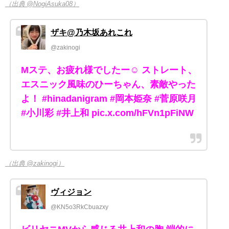
（出典 @NogiAsuka08）
ザキ@乃木坂あれこれ
@zakinogi
Mステ、お疲れ様でしたー☺️ ストレート、
エスニック風味のひーちゃん、素敵やった
よ！ #hinadanigram #岡本姫奈 #菅原咲月
#小川彩 #井上和 pic.x.com/hFVn1pFiNW
（出典 @zakinogi）
ヴィジョン
@KN5o3RkCbuazxy