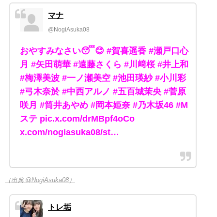
マナ
@NogiAsuka08
おやすみなさい😴😊 #賀喜遥香 #瀬戸口心
月 #矢田萌華 #遠藤さくら #川﨑桜 #井上和
#梅澤美波 #一ノ瀬美空 #池田瑛紗 #小川彩
#弓木奈於 #中西アルノ #五百城茉央 #菅原
咲月 #筒井あやめ #岡本姫奈 #乃木坂46 #M
ステ pic.x.com/drMBpf4oCo
x.com/nogiasuka08/st…
（出典 @NogiAsuka08）
トレ垢