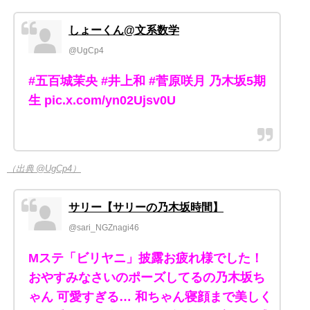
しょーくん@文系数学
@UgCp4
#五百城茉央 #井上和 #菅原咲月 乃木坂5期
生 pic.x.com/yn02Ujsv0U
（出典 @UgCp4）
サリー【サリーの乃木坂時間】
@sari_NGZnagi46
Mステ「ビリヤニ」披露お疲れ様でした！
おやすみなさいのポーズしてるの乃木坂ち
ゃん 可愛すぎる… 和ちゃん寝顔まで美しく