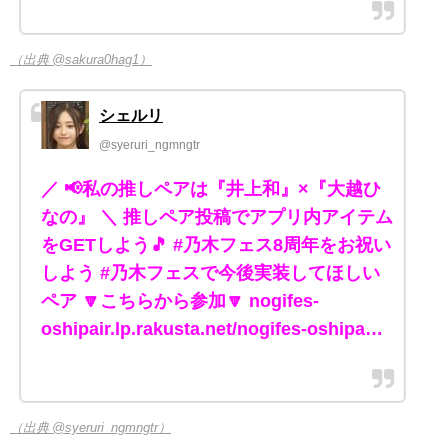
（出典 @sakura0hag1）
シェルリ
@syeruri_ngmngtr
／ 📢私の推しペアは『井上和』×『大越ひ
なの』 ＼ 推しペア投稿でアプリ内アイテム
をGETしよう🎵 #乃木フェス8周年をお祝い
しよう #乃木フェスで今後実装してほしい
ペア 🔽こちらから参加🔽 nogifes-
oshipair.lp.rakusta.net/nogifes-oshipa…
（出典 @syeruri_ngmngtr）