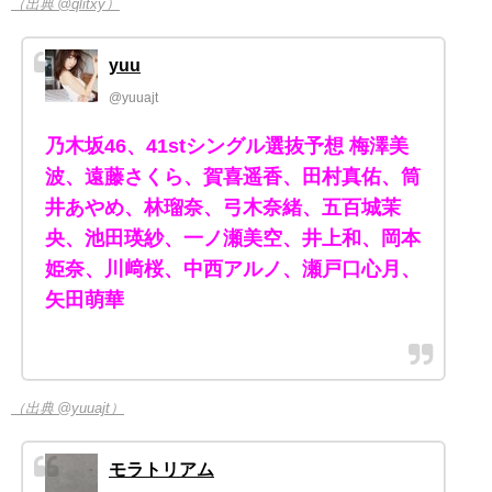
（出典 @qlitxy）
yuu
@yuuajt
乃木坂46、41stシングル選抜予想 梅澤美
波、遠藤さくら、賀喜遥香、田村真佑、筒
井あやめ、林瑠奈、弓木奈緒、五百城茉
央、池田瑛紗、一ノ瀬美空、井上和、岡本
姫奈、川﨑桜、中西アルノ、瀬戸口心月、
矢田萌華
（出典 @yuuajt）
モラトリアム