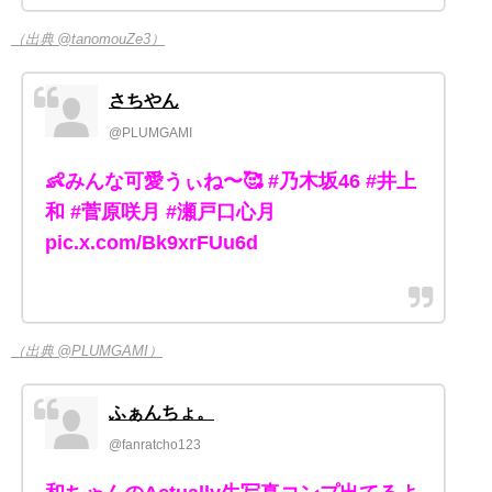
（出典 @tanomouZe3）
さちやん
@PLUMGAMI
👶みんな可愛うぃね〜🥰 #乃木坂46 #井上
和 #菅原咲月 #瀬戸口心月
pic.x.com/Bk9xrFUu6d
（出典 @PLUMGAMI）
ふぁんちょ。
@fanratcho123