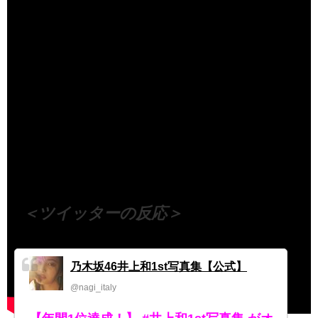
（出典 Youtube）
＜ツイッターの反応＞
乃木坂46井上和1st写真集【公式】
@nagi_italy