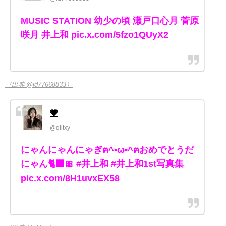
MUSIC STATION 幼少の頃 瀬戸口心月 菅原
咲月 井上和 pic.x.com/5fzo1QUyX2
（出典 @id77668833）
🩶
@qlitxy
にゃんにゃんにゃぎฅ^•ω•^ฅおめでとうだ
にゃん🐈‍⬛🎀 #井上和 #井上和1st写真集
pic.x.com/8H1uvxEX58