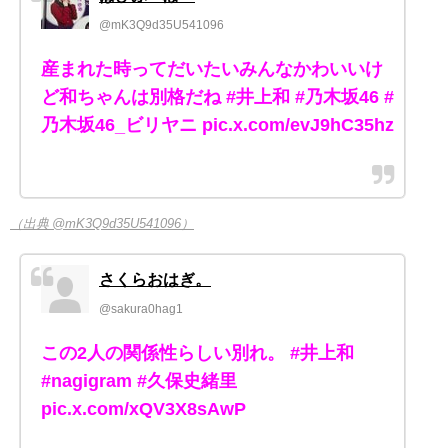
@mK3Q9d35U541096
産まれた時ってだいたいみんなかわいいけ
ど和ちゃんは別格だね #井上和 #乃木坂46 #
乃木坂46_ビリヤニ pic.x.com/evJ9hC35hz
（出典 @mK3Q9d35U541096）
さくらおはぎ。‎
@sakura0hag1
この2人の関係性らしい別れ。 #井上和
#nagigram #久保史緒里
pic.x.com/xQV3X8sAwP