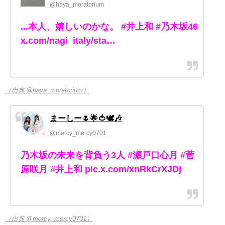
@haya_moratorium
...本人、嬉しいのかな。 #井上和 #乃木坂46
x.com/nagi_italy/sta…
（出典 @haya_moratorium）
まーしー🌷🌟🍅🕊️🎶
@mercy_mercy0701
乃木坂の未来を背負う3人 #瀬戸口心月 #菅
原咲月 #井上和 pic.x.com/xnRkCrXJDj
（出典 @mercy_mercy0701）