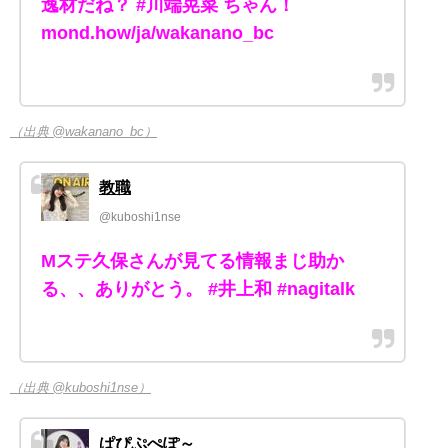
逸材だね？ #川端晃菜 ちゃん！
mond.how/ja/wakanano_bc
（出典 @wakanano_bc）
教職
@kuboshi1nse
Mステ久保さんが見てる情報まじ助か
る、、ありがとう。 #井上和 #nagitalk
（出典 @kuboshi1nse）
ぱぴぷぺぽ～