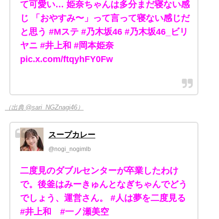
て可愛い… 姫奈ちゃんは多分まだ寝ない感
じ 「おやすみ〜」って言って寝ない感じだ
と思う #Mステ #乃木坂46 #乃木坂46_ビリ
ヤニ #井上和 #岡本姫奈
pic.x.com/ftqyhFY0Fw
（出典 @sari_NGZnagi46）
スープカレー
@nogi_nogimlb
二度見のダブルセンターが卒業したわけ
で。後釜はみーきゅんとなぎちゃんでどう
でしょう、運営さん。 #人は夢を二度見る
#井上和 #一ノ瀬美空