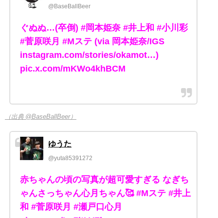
@BaseBallBeer
ぐぬぬ…(卒倒) #岡本姫奈 #井上和 #小川彩
#菅原咲月 #Mステ (via 岡本姫奈/IGS
instagram.com/stories/okamot…)
pic.x.com/mKWo4khBCM
（出典 @BaseBallBeer）
ゆうた
@yuta85391272
赤ちゃんの頃の写真が超可愛すぎる なぎち
ゃんさっちゃん心月ちゃん🥰 #Mステ #井上
和 #菅原咲月 #瀬戸口心月