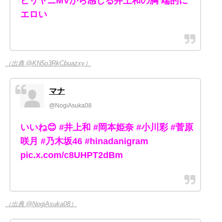
ビリヤニMVから感じる井上和の胸 端的に
エロい
（出典 @KN5o3RkCbuazxy）
マナ
@NogiAsuka08
いいね😊 #井上和 #岡本姫奈 #小川彩 #菅原
咲月 #乃木坂46 #hinadanigram
pic.x.com/c8UHPT2dBm
（出典 @NogiAsuka08）