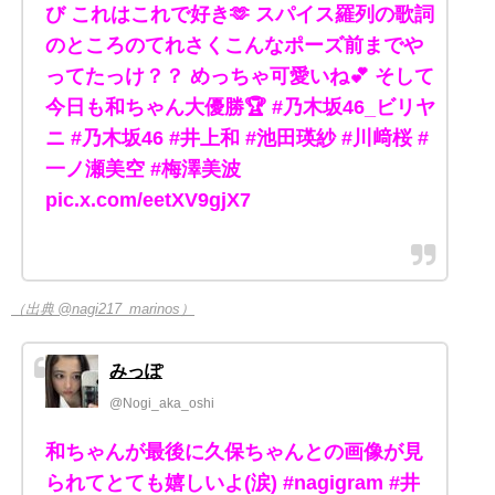
び これはこれで好き🫶 スパイス羅列の歌詞
のところのてれさくこんなポーズ前までや
ってたっけ？？ めっちゃ可愛いね💕 そして
今日も和ちゃん大優勝🏆 #乃木坂46_ビリヤ
ニ #乃木坂46 #井上和 #池田瑛紗 #川﨑桜 #
一ノ瀬美空 #梅澤美波
pic.x.com/eetXV9gjX7
（出典 @nagi217_marinos）
みっぽ
@Nogi_aka_oshi
和ちゃんが最後に久保ちゃんとの画像が見
られてとても嬉しいよ(涙) #nagigram #井