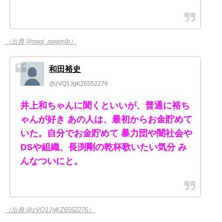
（出典 @nogi_nogimlb）
和田裕史
@zVQ1JgKZ6552276
井上和ちゃんに聞くといいが、普通に裕ち
ゃんが好き あの人は、最初からお金貯めて
いた。自分でお金貯めて 暴力団や闇社会や
DSや組織、長渕剛の乾杯歌いたい気分 み
んなついにと。
（出典 @zVQ1JgKZ6552276）