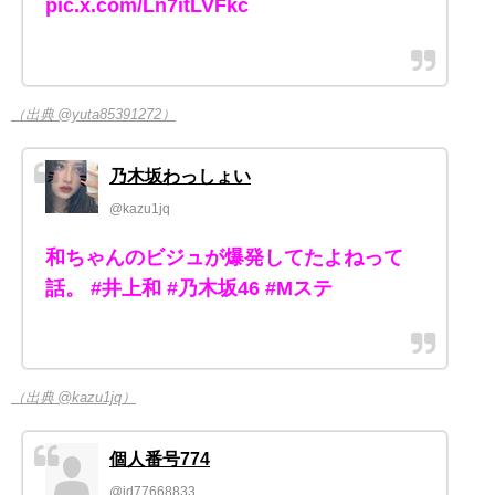
pic.x.com/Ln7itLVFkc
（出典 @yuta85391272）
乃木坂わっしょい
@kazu1jq
和ちゃんのビジュが爆発してたよねって
話。 #井上和 #乃木坂46 #Mステ
（出典 @kazu1jq）
個人番号774
@id77668833