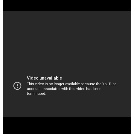
SHOWROOM【音量UP】 - YouTube
（出典 Youtube）
【乃木フェス8周年】井上和＆中西アルノ告知動画 -
YouTube