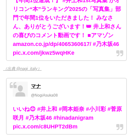
【年間1位達成！】 #井上和1st写真集 がオ
リコン“本”ランキング2025の「写真集」部
門で年間1位をいただきました！ みなさ
ん、ありがとうございます！👑 井上和さん
の喜びのコメント動画です！ ■アマゾン
amazon.co.jp/dp/4065360617/ #乃木坂46
pic.x.com/jkwz5wqHKe
（出典 @nagi_italy）
マナ
@NogiAsuka08
いいね😊 #井上和 #岡本姫奈 #小川彩 #菅原
咲月 #乃木坂46 #hinadanigram
pic.x.com/c8UHPT2dBm