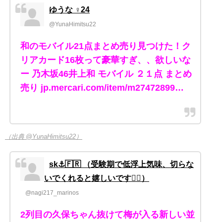
ゆうな ♀24
@YunaHimitsu22
和のモバイル21点まとめ売り見つけた！ク
リアカード16枚って豪華すぎ、、欲しいな
ー 乃木坂46井上和 モバイル ２１点 まとめ
売り jp.mercari.com/item/m27472899…
（出典 @YunaHimitsu22）
sk⚓️🇫🇷 （受験期で低浮上気味、切らな
いでくれると嬉しいです🙇‍♂️）
@nagi217_marinos
2列目の久保ちゃん抜けて梅が入る新しい並