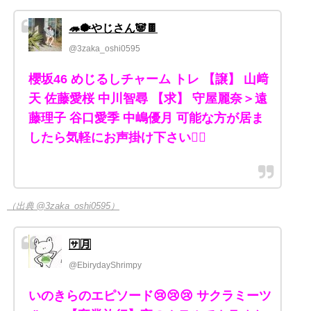
🦔🐡やじさん🐼🍫
@3zaka_oshi0595
櫻坂46 めじるしチャーム トレ 【譲】 山﨑
天 佐藤愛桜 中川智尋 【求】 守屋麗奈＞遠
藤理子 谷口愛季 中嶋優月 可能な方が居ま
したら気軽にお声掛け下さい🙇‍♀️
（出典 @3zaka_oshi0595）
🈂️🈷️
@EbirydayShrimpy
いのきらのエピソード😢😢😢 サクラミーツ