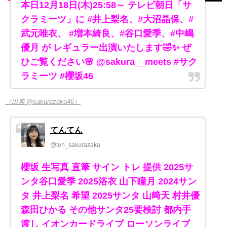
本日12月18日(木)25:58～ テレビ朝日「サ
クラミーツ」に #井上梨名、#大沼晶保、#
武元唯衣、 #増本綺良、#谷口愛季、#中嶋
優月 が レギュラー出演いたします🤣✨ ぜ
ひご覧ください🌸 @sakura__meets #サク
ラミーツ #櫻坂46
（出典 @sakurazaka46）
てんてん
@ten_sakurazaka
櫻坂 生写真 直筆 サイン トレ 提供 2025サ
ンタ谷口愛季 2025浴衣 山下瞳月 2024サン
タ 井上梨名 希望 2025サンタ 山﨑天 村井優
森田ひかる その他サンタ25要検討 都内手
渡し イオンカードライブ ローソンライブ