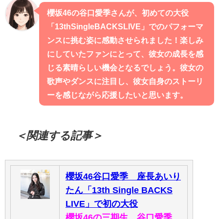
櫻坂46の谷口愛季さんが、初めての大役
「13thSingleBACKSLIVE」でのパフォーマ
ンスに挑む姿に感動させられました！楽しみ
にしていたファンにとって、彼女の成長を感
じる素晴らしい機会となるでしょう。彼女の
歌声やダンスに注目し、彼女自身のストーリ
ーを感じながら応援したいと思います。
＜関連する記事＞
櫻坂46谷口愛季 座長あいり
たん「13th Single BACKS
LIVE」で初の大役
櫻坂46の三期生、谷口愛季