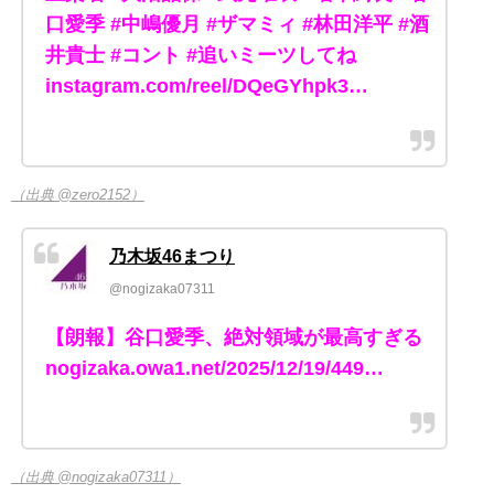
口愛季 #中嶋優月 #ザマミィ #林田洋平 #酒
井貴士 #コント #追いミーツしてね
instagram.com/reel/DQeGYhpk3…
（出典 @zero2152）
乃木坂46まつり
@nogizaka07311
【朗報】谷口愛季、絶対領域が最高すぎる
nogizaka.owa1.net/2025/12/19/449…
（出典 @nogizaka07311）