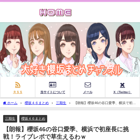
ＲＳＳ
当サイトについて
メール
X（Twitter）
ホーム
櫻坂４６まとめ
三期生
【朗報】櫻坂46の谷口愛季、横浜で初座
長に挑戦！ライブレポで草生えるわｗ
三期生
櫻坂４６まとめ
【朗報】櫻坂46の谷口愛季、横浜で初座長に挑
戦！ライブレポで草生えるわｗ