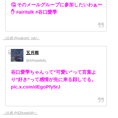
🤔 そのメールグループに参加したいわぁ〜
✋ #airitalk #谷口愛季
（出典 @makorin_ruki）
五月雨
@42hopefully
谷口愛季ちゃんって”可愛い”って言葉よ
り”好き”って感情が先に来る顔してる。
pic.x.com/dEgoPfy5rJ
（出典 @42hopefully）