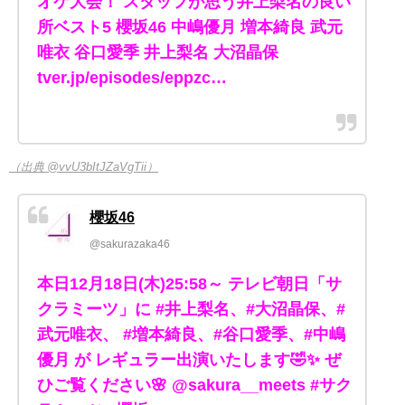
オケ大会！ スタッフが思う井上梨名の良い
所ベスト5 櫻坂46 中嶋優月 増本綺良 武元
唯衣 谷口愛季 井上梨名 大沼晶保
tver.jp/episodes/eppzc…
（出典 @vvU3bItJZaVgTii）
櫻坂46
@sakurazaka46
本日12月18日(木)25:58～ テレビ朝日「サ
クラミーツ」に #井上梨名、#大沼晶保、#
武元唯衣、 #増本綺良、#谷口愛季、#中嶋
優月 が レギュラー出演いたします🤣✨ ぜ
ひご覧ください🌸 @sakura__meets #サク