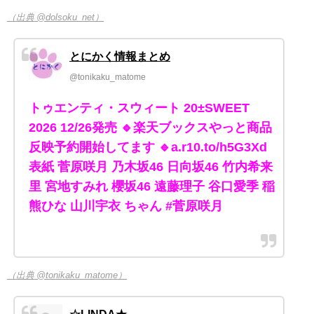
（出典 @dolsoku_net）
とにかく情報まとめ
@tonikaku_matome
トゥエンティ・スウィート 20±SWEET
2026 12/26発売 🔹楽天ブックスやっと商品
反映予約開始してます 🔹a.r10.to/h5G3Xd
表紙 菅原咲月 乃木坂46 日向坂46 竹内希来
里 宮地すみれ 櫻坂46 遠藤理子 谷口愛季 稲
熊ひな 山川宇衣 ちゃん #菅原咲月
（出典 @tonikaku_matome）