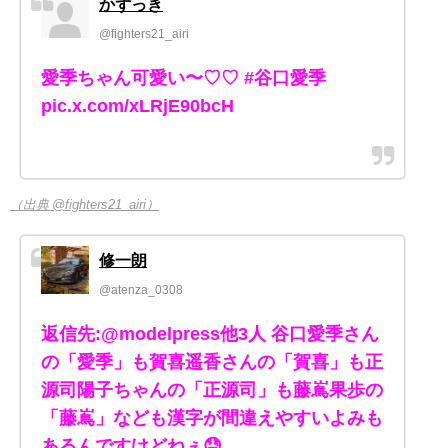
かずっき
@fighters21_airi
愛季ちゃん可愛い〜♡♡ #谷口愛季
pic.x.com/xLRjE90bcH
（出典 @fighters21_airi）
修一朗
@atenza_0308
返信先:@modelpress他3人 谷口愛季さん
の「愛季」も賀喜遥香さんの「賀喜」も正
源司陽子ちゃんの「正源司」も藤嶌果歩の
「藤嶌」なども漢字が間違えやすいよみも
あるんですけどねぇ😓