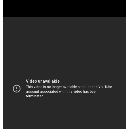
谷口愛季（櫻坂46） 2025年04月13日 お誕生日配信
SHOWROOM - YouTube
（出典 Youtube）
櫻坂46谷口愛季、緊張感のある授賞式でうっかり甘噛
み！？自分をビンタでストイック発揮 AnimeJapan
2025『アニメ化してほしいマンガランキング』授賞式 -