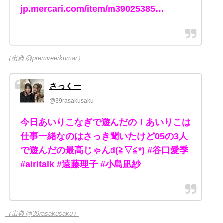
jp.mercari.com/item/m39025385…
（出典 @premveerkumar）
さっくー
@39rasakusaku
今日あいりこなぎで遊んだの！あいりこは
仕事一緒なのはさっき聞いたけど05の3人
で遊んだの最高じゃんd(≧▽≦*) #谷口愛季
#airitalk #遠藤理子 #小島凪紗
（出典 @39rasakusaku）