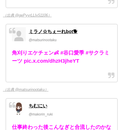
（出典 @gePyyrLLIx51106）
ミラノ☆ちぇーれbot🐕
@matsurinootaku
角刈りエケチェン👶 #谷口愛季 #サクラミ
ーツ pic.x.com/dhzH3jheYT
（出典 @matsurinootaku）
ちむにい
@makorin_ruki
仕事終わった後こんなぎと合流したのかな