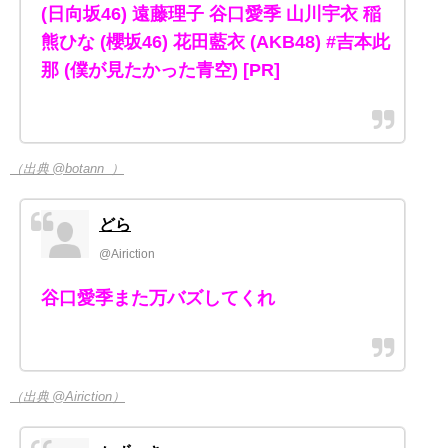
(日向坂46) 遠藤理子 谷口愛季 山川宇衣 稲
熊ひな (櫻坂46) 花田藍衣 (AKB48) #吉本此
那 (僕が見たかった青空) [PR]
（出典 @botann_）
どら
@Airiction
谷口愛季また万バズしてくれ
（出典 @Airiction）