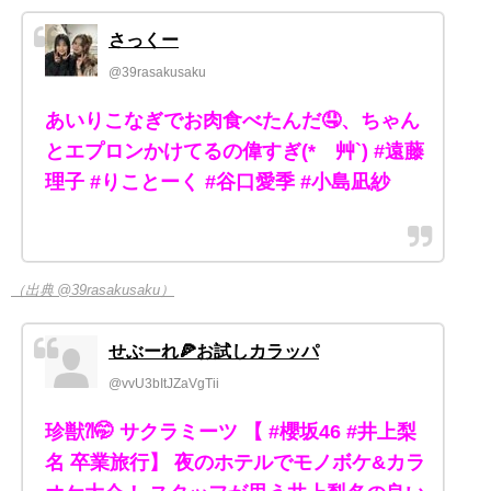
さっくー
@39rasakusaku
あいりこなぎでお肉食べたんだ🤤、ちゃん
とエプロンかけてるの偉すぎ(*´艸`) #遠藤
理子 #りことーく #谷口愛季 #小島凪紗
（出典 @39rasakusaku）
せぶーれ🍕お試しカラッパ
@vvU3bItJZaVgTii
珍獣⁈🤭 サクラミーツ 【 #櫻坂46 #井上梨
名 卒業旅行】 夜のホテルでモノボケ&カラ