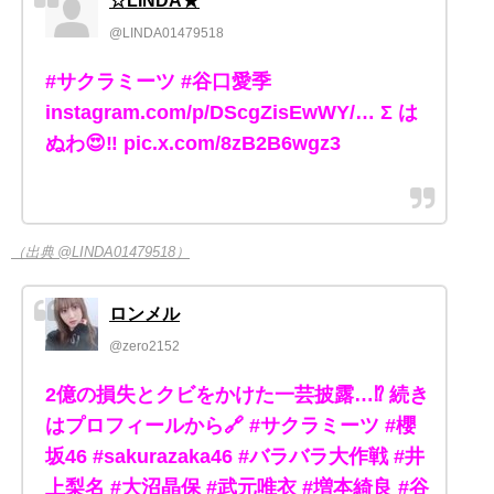
☆LINDA★
@LINDA01479518
#サクラミーツ #谷口愛季
instagram.com/p/DScgZisEwWY/… Σ は
ぬわ😍‼️ pic.x.com/8zB2B6wgz3
（出典 @LINDA01479518）
ロンメル
@zero2152
2億の損失とクビをかけた一芸披露…⁉️ 続き
はプロフィールから🔗 #サクラミーツ #櫻
坂46 #sakurazaka46 #バラバラ大作戦 #井
上梨名 #大沼晶保 #武元唯衣 #増本綺良 #谷