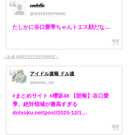
𝒸𝒶𝓈𝓉ℯ𝓁𝓁𝒶
@DEEEEEEEPWAVE
たしかに谷口愛季ちゃんトエス顔だな…
（出典 @DEEEEEEEPWAVE）
アイドル速報 ドル速
@dolsoku_net
#まとめサイト #櫻坂46 【朗報】谷口愛
季、絶対領域が最高すぎる
dolsoku.net/post/2025-12/1…