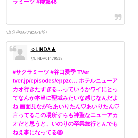
ラミーツ #櫻坂46
（出典 @sakurazaka46）
☆LINDA★
@LINDA01479518
#サクラミーツ #谷口愛季 TVer
tver.jp/episodes/eppzc… ホテルニューア
カオ行きたすぎる…っていうかワイにとっ
てなんか本当に聖域みたいな感じなんだよ
ね 画面見ながらあいりたん♡あいりたん♡
言ってるこの場所すらも神聖なニューアカ
オだと思うと、いのりの卒業旅行とんでも
ねえ事になってる😱