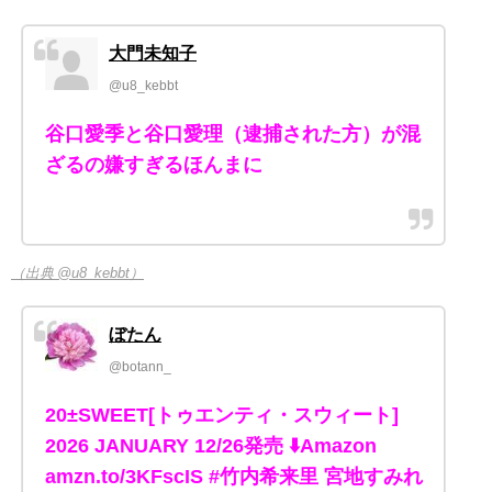
大門未知子
@u8_kebbt
谷口愛季と谷口愛理（逮捕された方）が混
ざるの嫌すぎるほんまに
（出典 @u8_kebbt）
ぼたん
@botann_
20±SWEET[トゥエンティ・スウィート]
2026 JANUARY 12/26発売 ⬇️Amazon
amzn.to/3KFscIS #竹内希来里 宮地すみれ