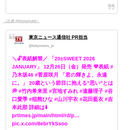
（出典 @hmrpmukb）
東京ニュース通信社 PR担当
@tokyonews_pr
＼🔓表紙解禁／ 「20±SWEET 2026
JANUARY」 12月26日（金）発売 💜表紙 #
乃木坂46 #菅原咲月 「君の輝きよ、永遠
に。」 20歳という節目に抱える”思い”とは
💭 #竹内希来里 #宮地すみれ #遠藤理子 #谷
口愛季 #稲熊ひな #山川宇衣 #花田藍衣 #吉
本此那 詳細は⬇️
prtimes.jp/main/html/rd/p…
pic.x.com/8ebrYkSsoo