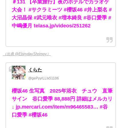
＃131 【卒業旅行】夜のホテルでカラオケ
大会！ #サクラミーツ #櫻坂46 #井上梨名 #
大沼晶保 #武元唯衣 #増本綺良 #谷口愛季 #
中嶋優月 telasa.jp/videos/251262
（出典 @EbirydayShrimpy）
くらた
@gePyyrLLIx51106
櫻坂46 生写真 2025年浴衣 チュウ 直筆
サイン 谷口愛季 88,888円 詳細はメルカリ
↓ jp.mercari.com/item/m96465583… #谷
口愛季 #櫻坂46