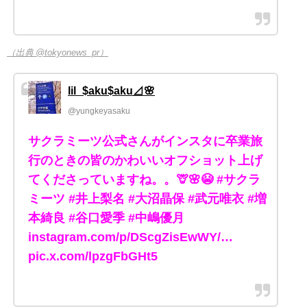
（出典 @tokyonews_pr）
lil_$aku$aku⊿🌸
@yungkeyasaku
サクラミーツ公式さんがインスタに卒業旅
行のときの皆のかわいいオフショット上げ
てくださっていますね。。🦒🌸😭 #サクラ
ミーツ #井上梨名 #大沼晶保 #武元唯衣 #増
本綺良 #谷口愛季 #中嶋優月
instagram.com/p/DScgZisEwWY/…
pic.x.com/lpzgFbGHt5