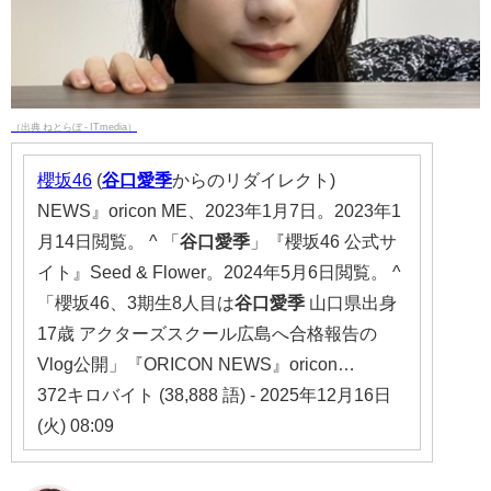
（出典 ねとらぼ - ITmedia）
櫻坂46
(
谷口
愛季
からのリダイレクト)
NEWS』oricon ME、2023年1月7日。2023年1
月14日閲覧。 ^ 「
谷口
愛季
」『櫻坂46 公式サ
イト』Seed & Flower。2024年5月6日閲覧。 ^
「櫻坂46、3期生8人目は
谷口
愛季
山口県出身
17歳 アクターズスクール広島へ合格報告の
Vlog公開」『ORICON NEWS』oricon…
372キロバイト (38,888 語) - 2025年12月16日
(火) 08:09