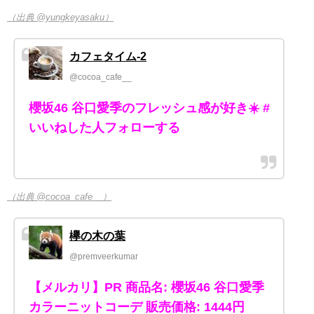
（出典 @yungkeyasaku）
カフェタイム-2
@cocoa_cafe__
櫻坂46 谷口愛季のフレッシュ感が好き☀️ #
いいねした人フォローする
（出典 @cocoa_cafe__）
欅の木の葉
@premveerkumar
【メルカリ】PR 商品名: 櫻坂46 谷口愛季
カラーニットコーデ 販売価格: 1444円