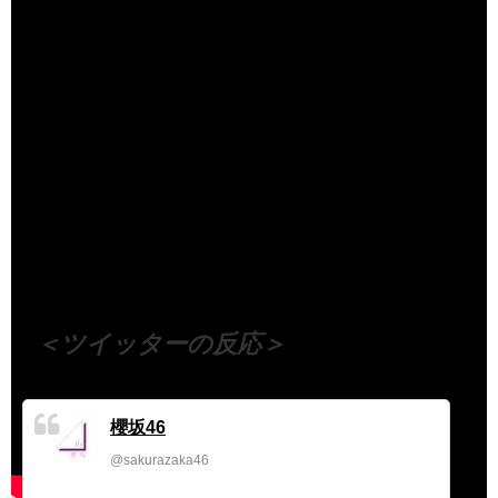
（出典 Youtube）
＜ツイッターの反応＞
櫻坂46
@sakurazaka46