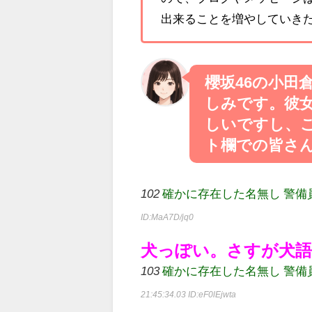
出来ることを増やしていきた
櫻坂46の小田
しみです。彼
しいですし、
ト欄での皆さ
102
確かに存在した名無し 警備員[Lv.1
ID:MaA7D/jq0
犬っぽい。さすが犬
103
確かに存在した名無し 警備員[Lv.6
21:45:34.03
ID:eF0lEjwta