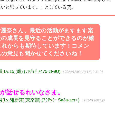
いと思っています。」としている[7]。
倉麗奈さん、最近の活動がますます楽
女の成長を見守ることができるのが嬉
これからも期待しています！コメン
んの意見も聞かせてくださいね！
5](庭) (ﾜｯﾁｮｲ 7475-zF9U)
：2024/12/02(月) 17:19:31.21
語が話せるれいなさま。
][新芽](東京都) (ｱｳｱｳｳｰ Sa3a-zcr+)
：2024/12/02(月)