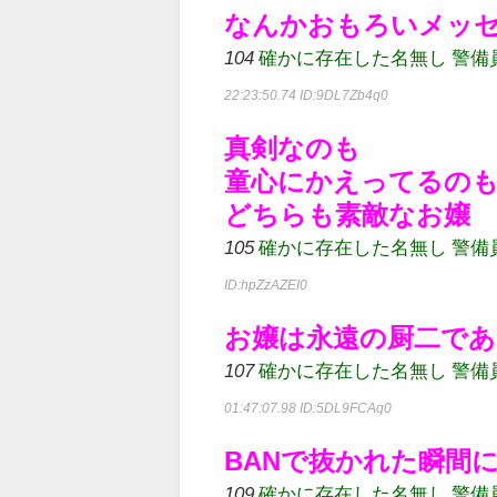
なんかおもろいメッセ
104
確かに存在した名無し 警備員[Lv.6
22:23:50.74
ID:9DL7Zb4q0
真剣なのも
童心にかえってるの
どちらも素敵なお嬢
105
確かに存在した名無し 警備員[Lv.8
ID:hpZzAZEI0
お嬢は永遠の厨二で
107
確かに存在した名無し 警備員[Lv.7
01:47:07.98
ID:5DL9FCAq0
BANで抜かれた瞬間
109
確かに存在した名無し 警備員[Lv.