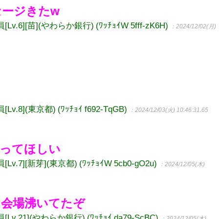
ージきたw
][苗](やわらか銀行) (ﾜｯﾁｮｲW 5fff-zK6H)
：2024/12/02(月)
も
](東京都) (ﾜｯﾁｮｲ f692-TqGB)
：2024/12/03(火) 10:46:31.65
あってほしい
][新芽](東京都) (ﾜｯﾁｮｲW 5cb0-gO2u)
：2024/12/05(木)
に会場沸いてたぞ
21](やわらか銀行) (ﾜｯﾁｮｲ da79-ScBC)
：2024/12/05(木)