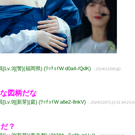
][警](福岡県) (ﾜｯﾁｮｲW d0a4-/QdK)
：2024/12/06(金)
いな図柄だな
][新芽](庭) (ﾜｯﾁｮｲW a6e2-8nkV)
：2024/12/07(土) 01:44:23.0
んだ？