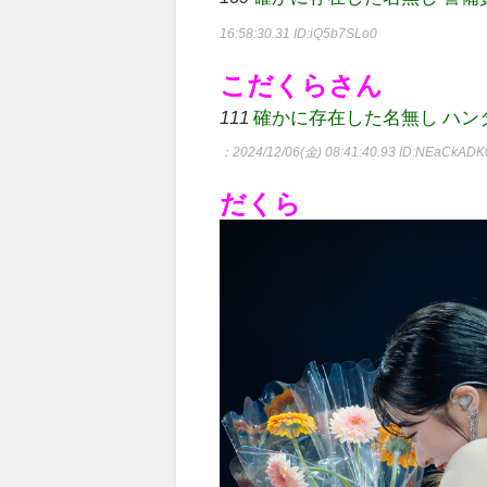
16:58:30.31
ID:iQ5b7SLo0
こだくらさん
111
確かに存在した名無し ハンター[Lv.5
：2024/12/06(金) 08:41:40.93
ID:NEaCkADK
だくら