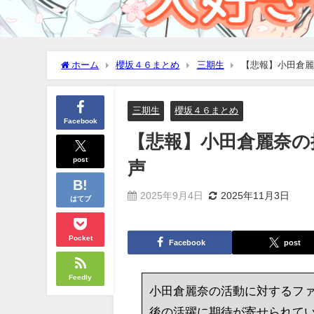
ホーム
櫻坂４６まとめ
三期生
【悲報】小田倉麗
三期生
櫻坂４６まとめ
Facebook
【悲報】小田倉麗奈の
post
声
2025年9月4日
2025年11月3日
はてブ
Pocket
Facebook
post
Feedly
小田倉麗奈の活動に対するフ
後の活躍に期待が寄せられて