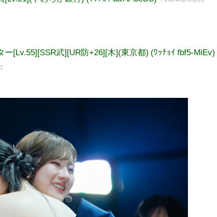
5][SSR武][UR防+26][木](東京都) (ﾜｯﾁｮｲ fbf5-MiEv)
0