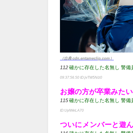
（出典 cdn.entameclip.com）
112
確かに存在した名無し 警備員[Lv.3
09:37:56.50
ID:jvTW5N/z0
お嬢の方が卒業みた
115
確かに存在した名無し 警備員[Lv.9
ID:UylWeLA70
ついにメンバーと遊