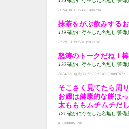
116
確かに存在した名無し 警備員[Lv.3
20:54:38.31
ID:LHC/pbRBa
抹茶をがぶ飲みする
119
確かに存在した名無し 警備員[Lv.3
21:25:13.99
ID:8+yAGqJv0
怒涛のトークだね！棒
120
確かに存在した名無し 警備員[Lv.
2024/12/10(火) 11:58:02.52
ID:G1mjbT6J0
そこさく見てたら周
お嬢は健康的な餅ほっ
太もももムチムチだ
121
確かに存在した名無し 警備員[Lv.7
ID:Q0mntRFN0