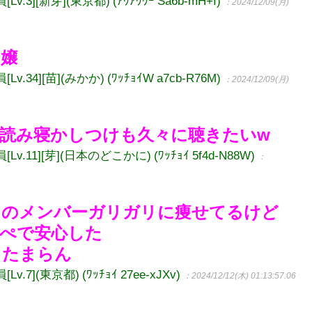
][新芽](東京都) (ｱｳｱｳｳｰ Sa6b-mH+I)
：2024/12/09(月)
お嬢
4][苗](みかか) (ﾜｯﾁｮｲW a7cb-R76M)
：2024/12/09(月)
読み寝かしつけも久々に聴きたいw
11][芽](日本のどこかに) (ﾜｯﾁｮｲ 5f4d-N88W)
：
りのメンバーガリガリに痩せてるけど
ぺで安心した
したまらん
](東京都) (ﾜｯﾁｮｲ 27ee-xJXv)
：2024/12/12(木) 01:13:57.06